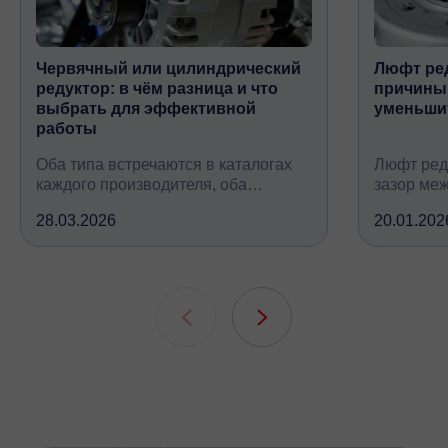
Червячный или цилиндрический
Люфт ред
редуктор: в чём разница и что
причины,
выбрать для эффективной
уменьши
работы
Оба типа встречаются в каталогах
Люфт ред
каждого производителя, оба
зазор ме
снижают обороты и повышают
валом, ко
28.03.2026
20.01.202
крутящий момент, но устроены
вследств
принципиально по-разному, при
всех кине
этом решают одну и ту же задачу
зубчатых 
подшипни
шлицевых