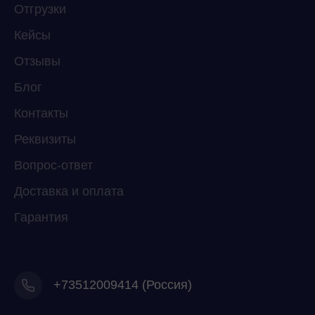
ChatApp
Отгрузки
online
Кейсы
Отзывы
Мессенджеры
Свяжитесь с нами через любой удобный
Блог
мессенджер!
Контакты
Реквизиты
Telegram
WhatsApp
Вопрос-ответ
Доставка и оплата
Гарантия
+73512009414 (Россия)