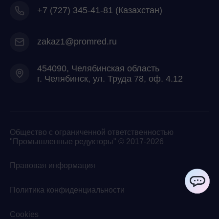
+7
(727) 345-41-81 (Казахстан)
zakaz1@promred.ru
454090, Челябинская область
г. Челябинск, ул. Труда 78, оф. 4.12
Общество с ограниченной ответственностью
"Промышленные редукторы" © 2017-2026
Правовая информация
Политика конфиденциальности
ChatApp
Cookies