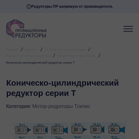
Редукторы ПР напрямую от производителя.
/
/
/
Главная
Каталог
Каталог мотор редукторов
/
/
Импортные мотор-редукторы
Мотор-редукторы Tramec
Коническо-цилиндрический редуктор серии T
Коническо-цилиндрический
редуктор серии T
Категория:
Мотор-редукторы Tramec