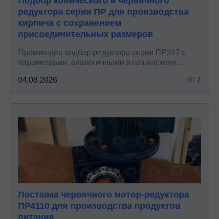
Подбор конического и червячного
редуктора серии ПР для производства
кирпича с сохранением
присоединительных размеров
Произведен подбор редуктора серии ПР317 с
параметрами, аналогичными итальянскому
мотор-редуктору, с целью замены и обеспечения
04.08.2026
7
совместимости узла в производстве кирпича.
Поставка червячного мотор-редуктора
ПР4110 для производства продуктов
питания