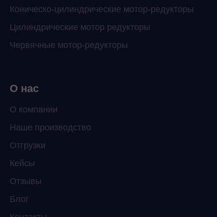
Коническо-цилиндрические мотор-редукторы
Цилиндрические мотор редукторы
Червячные мотор-редукторы
О нас
О компании
Наше производство
ChatApp
Отгрузки
online
Кейсы
Отзывы
Мессенджеры
Свяжитесь с нами через любой удобный
Блог
мессенджер!