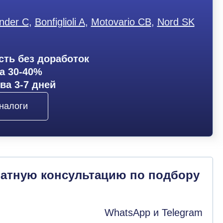
nder C
,
Bonfiglioli A
,
Motovario CB
,
Nord SK
ть без доработок
а 30-40%
ва 3-7 дней
налоги
латную консультацию по подбору
WhatsApp и Telegram