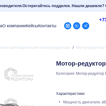
изводителя.
Остерегайтесь подделок. Нашли дешевле? 
+7
ра
О компании
Кейсы
Контакты
ческо-цилиндрические мотор-редукторы
/
Мотор-редуктор
Мотор-редуктор
Категория:
Мотор-редуктор
Характеристики:
Мощность двигателя, кВ