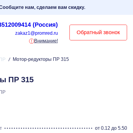
Сообщите нам, сделаем вам скидку.
3512009414 (Россия)
Обратный звонок
zakaz1@promred.ru
Внимание!
Мотор-редукторы ПР 315
 ПР
/
ы ПР 315
 ПР
т
от 0.12 до 5.50