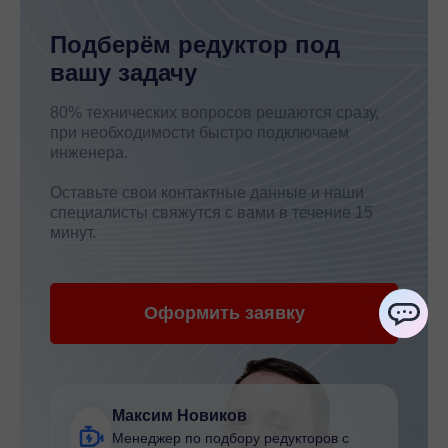
Подберём редуктор под
вашу задачу
80% технических вопросов решаются сразу,
при необходимости быстро подключаем
инженера.
Оставьте свои контактные данные и наши
специалисты свяжутся с вами в течение 15
минут.
Оформить заявку
ChatApp
Максим Новиков
Менеджер по подбору редукторов с