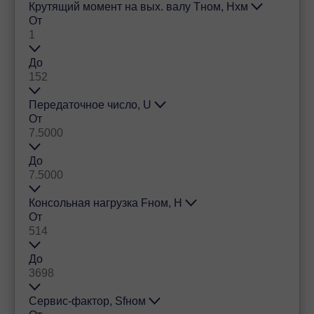
Крутящий момент на вых. валу Тном, Нхм
От
До
Передаточное число, U
От
До
Консольная нагрузка Fном, Н
От
До
Сервис-фактор, Sfном