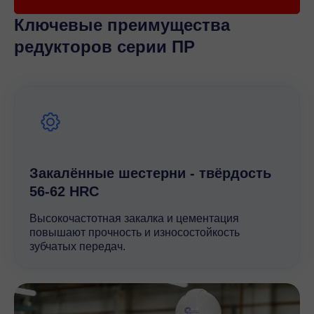
точность.
Ключевые преимущества
редукторов серии ПР
Наше предложение
Купить червячные редукторы Bauer по недорогой
цене вы можете в компании «Промышленные
Редукторы». Мы предлагаем широкий ассортимент
импортного приводного оборудования, а также
высококачественные отечественные аналоги для
решения любых поставленных задач. Выбирая
Закалённые шестерни - твёрдость
редукторы у нас, вы можете обратиться за
56-62 HRC
консультациями к менеджерам компании.
Высокочастотная закалка и цементация
повышают прочность и износостойкость
зубчатых передач.