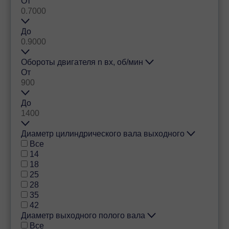
От
До
Обороты двигателя n вх, об/мин
От
До
Диаметр цилиндрического вала выходного
Все
14
18
25
28
35
42
Диаметр выходного полого вала
Все