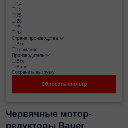
14
18
25
28
35
42
Страна производства
Все
Германия
Производитель
Все
Bauer
Червячные мотор-
редукторы Bauer