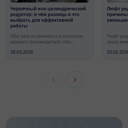
Червячный или цилиндрический
Люфт ред
Мессенджеры
редуктор: в чём разница и что
причины,
Свяжитесь с нами через любой удобный
выбрать для эффективной
уменьши
мессенджер!
работы
Оба типа встречаются в каталогах
Люфт ред
Telegram
WhatsApp
каждого производителя, оба
зазор ме
снижают обороты и повышают
валом, ко
28.03.2026
20.01.202
крутящий момент, но устроены
вследств
принципиально по-разному, при
всех кине
этом решают одну и ту же задачу
зубчатых 
подшипни
шлицевых