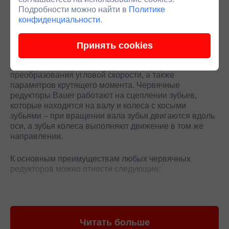
Даже при минимальном размере червячного
Подробности можно найти в
Политике
редуктора Bauer сохраняется полная доступность
конфиденциальности
.
полых валов, оборудование эффективно снижает
угловую скорость и повышает крутящий момент.
Применение такого приводного оборудования
Принять cookies
актуально для нужд машиностроения, авиастроения и
других отраслей промышленности для стабильного
преобразования угловой скорости, а также
параметров крутящего момента. Червячные
редукторы Bauer работают на сцеплении зубьев,
которые находятся на валу и колеса с косыми
зубьями – при вращении вала зубья двигаются вдоль
оси, а зубья колеса выполняют движение в том же
направлении.
К основным преимуществам любых червячных
редукторов можно отнести следующие:
Поддержка больших передаточных отношений.
Плавное сцепление с минимальным уровнем шума
при работе.
Отсутствие движение в обратную сторону.
Читать больше
Компактные размеры и высокая кинематическая