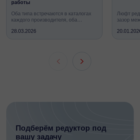
работы
Оба типа встречаются в каталогах
Люфт ред
каждого производителя, оба
зазор ме
снижают обороты и повышают
валом, ко
28.03.2026
20.01.202
крутящий момент, но устроены
вследств
принципиально по-разному, при
всех кине
этом решают одну и ту же задачу
зубчатых 
подшипни
шлицевых
Подберём редуктор под
вашу задачу