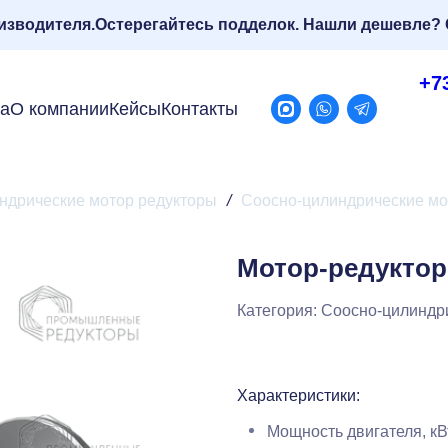
изводителя.
Остерегайтесь подделок. Нашли дешевле? 
+7
ра
О компании
Кейсы
Контакты
ндрические мотор редукторы
/
Соосно-цилиндрические мо
Мотор-редуктор
Категория:
Соосно-цилиндр
Характеристики:
Мощность двигателя, кВ