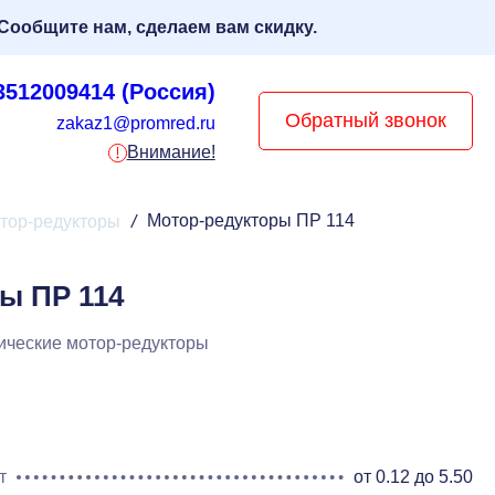
Сообщите нам, сделаем вам скидку.
3512009414 (Россия)
Обратный звонок
zakaz1@promred.ru
Внимание!
Мотор-редукторы ПР 114
тор-редукторы
/
ы ПР 114
ические мотор-редукторы
т
от 0.12 до 5.50