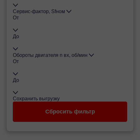
Сервис-фактор, Sfном
От
До
Обороты двигателя n вх, об/мин
От
До