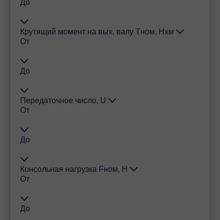
До
Крутящий момент на вых. валу Тном, Нхм
От
До
Передаточное число, U
От
До
Консольная нагрузка Fном, Н
От
До