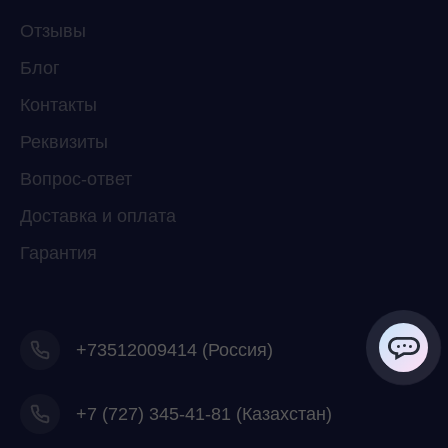
Отзывы
Блог
Контакты
Реквизиты
Вопрос-ответ
Доставка и оплата
Гарантия
+73512009414 (Россия)
ChatApp
+7
(727) 345-41-81 (Казахстан)