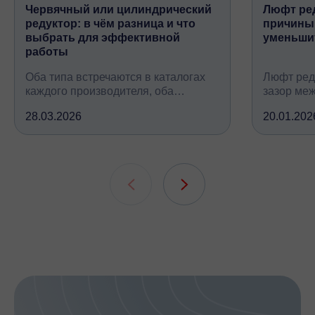
Червячный или цилиндрический
Люфт ред
редуктор: в чём разница и что
причины,
выбрать для эффективной
уменьши
работы
Оба типа встречаются в каталогах
Люфт ред
каждого производителя, оба
зазор ме
снижают обороты и повышают
валом, ко
28.03.2026
20.01.202
крутящий момент, но устроены
вследств
принципиально по-разному, при
всех кине
этом решают одну и ту же задачу
зубчатых 
подшипни
шлицевых