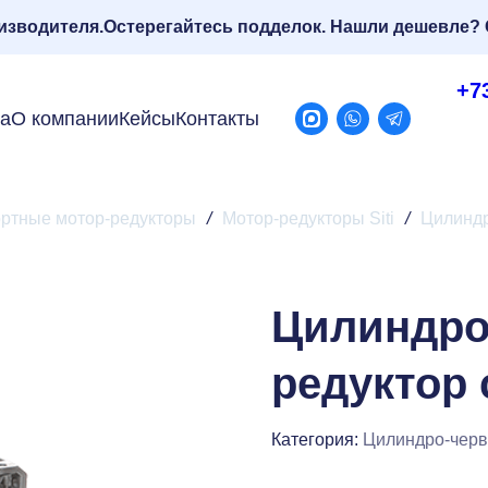
изводителя.
Остерегайтесь подделок. Нашли дешевле? 
+7
ра
О компании
Кейсы
Контакты
ртные мотор-редукторы
/
Мотор-редукторы Siti
/
Цилиндр
Цилиндро
редуктор
Категория:
Цилиндро-черв