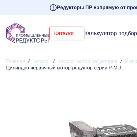
Редукторы ПР напрямую от про
Каталог
Калькулятор подбо
Главная
/
Каталог
/
Каталог мотор редукторов
/
Импо
Цилиндро-червячный мотор-редуктор серии P-MU