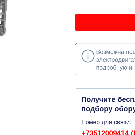
Возможна пос
электродвига
подробную и
Получите бес
подбору обор
Номер для связи:
+73512009414 (