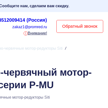
Сообщите нам, сделаем вам скидку.
3512009414 (Россия)
Обратный звонок
zakaz1@promred.ru
Внимание!
о-червячные мотор-редукторы Siti
/
-червячный мотор-
 серии P-MU
ячные мотор-редукторы Siti