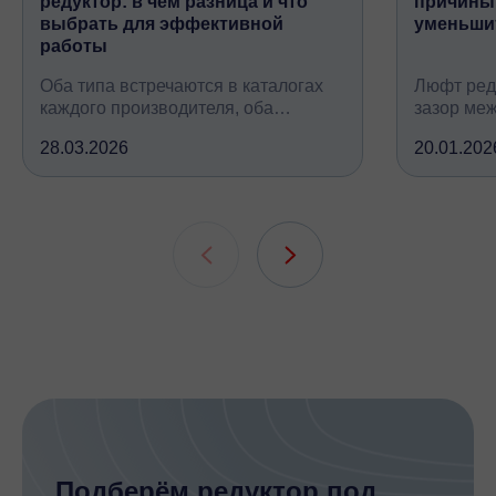
редуктор: в чём разница и что
причины,
выбрать для эффективной
уменьши
работы
Оба типа встречаются в каталогах
Люфт ред
каждого производителя, оба
зазор ме
снижают обороты и повышают
валом, ко
28.03.2026
20.01.202
крутящий момент, но устроены
вследств
принципиально по-разному, при
всех кине
этом решают одну и ту же задачу
зубчатых 
подшипни
шлицевых
Подберём редуктор под