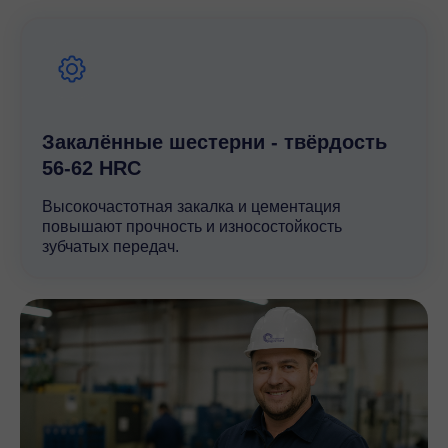
мощности, которое сочетает в себе передовые
технологии и высокое качество немецкого
производства. Благодаря своей универсальности и
надежности, этот редуктор станет незаменимым
элементом в вашей производственной цепочке.
Закалённые шестерни - твёрдость
56-62 HRC
Высокочастотная закалка и цементация
повышают прочность и износостойкость
зубчатых передач.