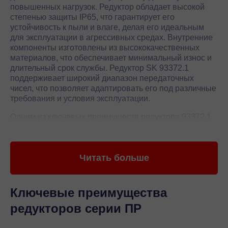
повышенных нагрузок. Редуктор обладает высокой
степенью защиты IP65, что гарантирует его
устойчивость к пыли и влаге, делая его идеальным
для эксплуатации в агрессивных средах. Внутренние
компоненты изготовлены из высококачественных
материалов, что обеспечивает минимальный износ и
длительный срок службы. Редуктор SK 93372.1
поддерживает широкий диапазон передаточных
чисел, что позволяет адаптировать его под различные
требования и условия эксплуатации.
Одним из ключевых преимуществ редуктора 93372.1
является его высокая эффективность и низкий
уровень шума, что особенно важно для применения в
условиях, где требуется минимальное воздействие на
Читать больше
окружающую среду. Редуктор оснащен современной
системой смазки, обеспечивающей равномерное
распределение смазочного материала и снижение
трения. Это позволяет значительно продлить срок
Ключевые преимущества
службы агрегата и уменьшить затраты на техническое
редукторов серии ПР
обслуживание. Редуктор SK 93372.1 от Nord — это
надежное и эффективное решение для передачи