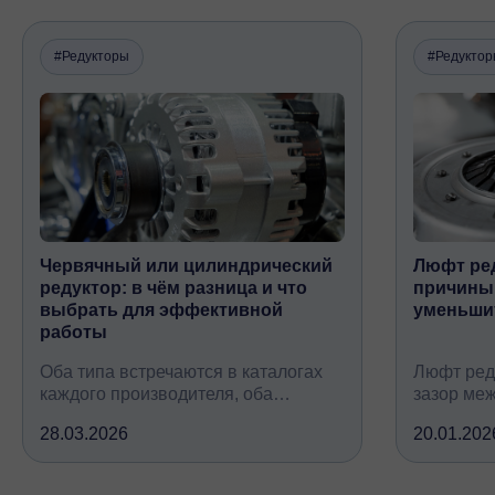
#Редукторы
#Редукто
Червячный или цилиндрический
Люфт ред
редуктор: в чём разница и что
причины,
выбрать для эффективной
уменьши
работы
Оба типа встречаются в каталогах
Люфт ред
каждого производителя, оба
зазор ме
снижают обороты и повышают
валом, ко
28.03.2026
20.01.202
крутящий момент, но устроены
вследств
принципиально по-разному, при
всех кине
этом решают одну и ту же задачу
зубчатых 