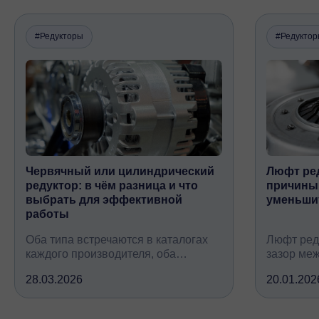
#Редукторы
#Редукто
Червячный или цилиндрический
Люфт ред
редуктор: в чём разница и что
причины,
выбрать для эффективной
уменьши
работы
Оба типа встречаются в каталогах
Люфт ред
каждого производителя, оба
зазор ме
снижают обороты и повышают
валом, ко
28.03.2026
20.01.202
крутящий момент, но устроены
вследств
принципиально по-разному, при
всех кине
этом решают одну и ту же задачу
зубчатых 