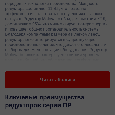
передовых технологий производства. Мощность
редуктора составляет 11 кВт, что позволяет
эффективно использовать его в условиях высоких
нагрузок. Редуктор Motovario обладает высоким КПД,
достигающим 95%, что минимизирует потери энергии
и повышает общую производительность системы.
Благодаря компактным размерам и легкому весу,
редуктор легко интегрируется в существующие
производственные линии, что делает его идеальным
выбором для модернизации оборудования. Редуктор
Motovario также характеризуется низким уровнем
шума и вибраций, что обеспечивает комфортные
условия работы и снижает износ оборудования.
Редуктор Motovario обеспечивает долговечность и
Читать больше
стабильную работу благодаря использованию
высококачественных подшипников и уплотнителей.
Это позволяет значительно продлить срок службы
редуктора и снизить затраты на обслуживание.
Ключевые преимущества
Редуктор Motovario поддерживает широкий диапазон
редукторов серии ПР
скоростей и моментов, что делает его универсальным
решением для различных отраслей промышленности.