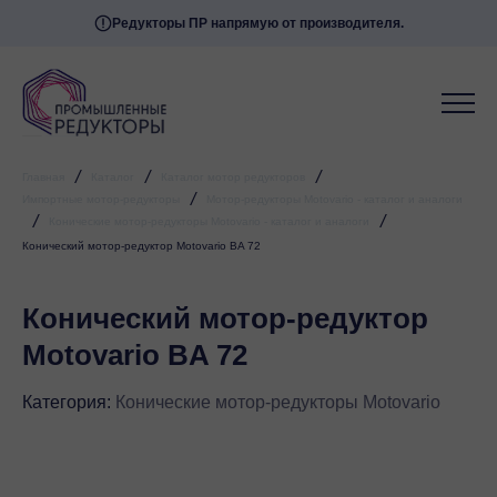
Редукторы ПР напрямую от производителя.
Мессенджеры
Свяжитесь с нами через любой удобный
мессенджер!
Telegram
WhatsApp
/
/
/
Главная
Каталог
Каталог мотор редукторов
/
Импортные мотор-редукторы
Мотор-редукторы Motovario - каталог и аналоги
/
/
Конические мотор-редукторы Motovario - каталог и аналоги
Конический мотор-редуктор Motovario BA 72
Конический мотор-редуктор
Motovario BA 72
Категория:
Конические мотор-редукторы Motovario