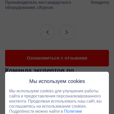
Производитель нестандартного
Кондитерск
оборудования, г.Курган
Ознакомиться с отзывами
Команда экспертов
по
приводной технике
Мы используем cookies
Наши менеджеры специализируются на подборе
редукторов под ваши задачи. В среднем 4 из 5
Мы используем cookies для улучшения работы
технических вопросов вы сможете решить напрямую
сайта и предоставления персонализированного
контента. Продолжая использовать наш сайт, вы
с персональным менеджером. Если ситуация требует
соглашаетесь на использование cookies.
более глубокого анализа - мы оперативно
Подробности можно найти в
Политике
подключаем инженера.