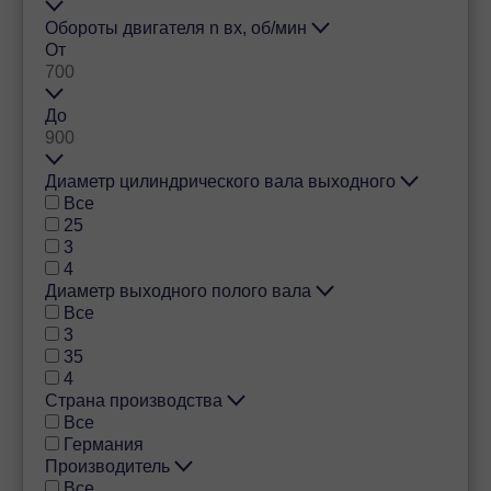
Обороты двигателя n вх, об/мин
От
До
Диаметр цилиндрического вала выходного
Все
25
3
4
Диаметр выходного полого вала
Все
3
35
4
Страна производства
Все
Германия
Производитель
Все