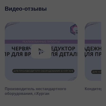
Куда обычно ставят такой
Видео-отзывы
привод
Прямое назначение, обозначенное каталогом, —
конвейеры и транспортные системы. Здесь угловая
компоновка бережёт пространство, а медленный вал
с высоким моментом уверенно тянет груз. Сюда же
примыкают внутрицеховая логистика и упаковочные
линии.
Формально угловая передача с большим
передаточным отношением подходит и для других
тихоходных механизмов. Но автоматически
переносить пример на свой узел не стоит: годится ли
конкретная серия, решают фактическая нагрузка,
режим, частота пусков и среда. Правильнее
рассматривать область применения не в отрыве, а
Производитель нестандартного
Кондитерск
вместе с расчётом привода.
оборудования, г.Курган
Какие параметры определяют