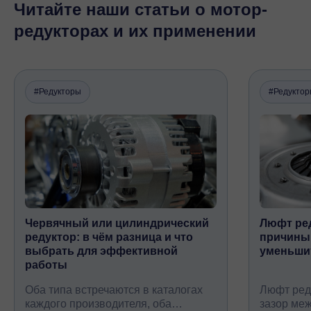
Читайте наши статьи о мотор-
редукторах и их применении
#Редукторы
#Редукто
Червячный или цилиндрический
Люфт ред
редуктор: в чём разница и что
причины,
выбрать для эффективной
уменьши
работы
ChatApp
Оба типа встречаются в каталогах
Люфт ред
online
каждого производителя, оба
зазор ме