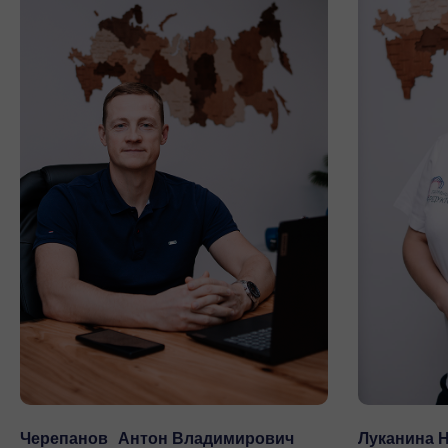
Режим работы, характер нагрузки и число пусков
влияют на нужный запас (сервис-фактор). Реверсы,
удары и частые старты требуют большего запаса,
иначе ресурс тает.
Консольная (радиальная) и осевая нагрузка на
вал
выходит на первый план, когда на валу висят
звёздочка, шкив или барабан. Перебор по консольной
нагрузке первым делом убивает подшипники и вал.
Крепление, расположение валов, монтажное
положение
решают, встанет ли агрегат на место и как
поведёт себя смазка. Несовпадение
присоединительных размеров — типичная причина,
по которой подходящий «на бумаге» редуктор не
удаётся смонтировать.
Тип и диаметр выходного вала
(сплошной или
полый) должны совпасть с узлом рабочей машины.
Плюс
условия среды
— влага, пыль, температура,
мойка: от них зависит, нужны ли коррозионная
Черепанов Антон Владимирович
Луканина 
обработка и водонепроницаемое исполнение.