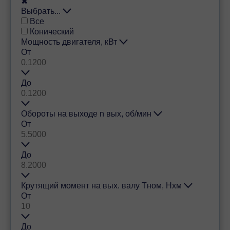
✖
Выбрать...
Все
Конический
Мощность двигателя, кВт
От
До
Обороты на выходе n вых, об/мин
От
До
Крутящий момент на вых. валу Тном, Нхм
От
До