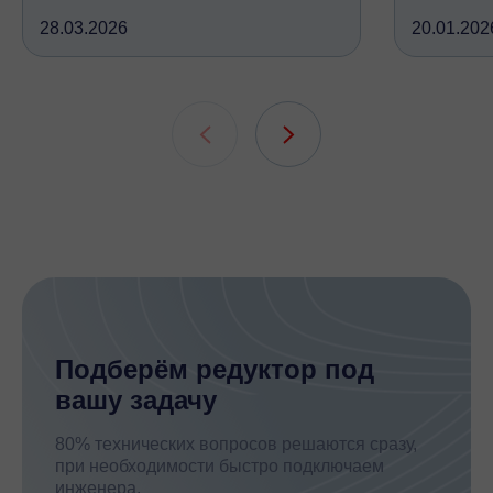
снижают обороты и повышают
валом, ко
28.03.2026
20.01.202
крутящий момент, но устроены
вследств
Мессенджеры
принципиально по-разному, при
всех кине
Свяжитесь с нами через любой удобный
этом решают одну и ту же задачу
зубчатых 
мессенджер!
подшипни
шлицевых
Telegram
WhatsApp
Подберём редуктор под
вашу задачу
80% технических вопросов решаются сразу,
при необходимости быстро подключаем
инженера.