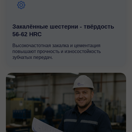
Конический мотор-редуктор — это связка
«электродвигатель плюс редуктор» в одном корпусе,
где понижение оборотов идёт через коническое
зацепление. Пара конических шестерён и
Закалённые шестерни - твёрдость
разворачивает силовой поток на угол, и снижает
56-62 HRC
частоту вращения до нужной величины.
Высокочастотная закалка и цементация
Из подтверждённых каталогом свойств линейки стоит
повышают прочность и износостойкость
выделить три, которые реально влияют на выбор:
зубчатых передач.
Стойкость к коррозии.
Корпус может
обрабатываться составом nsd tupH — покрытие
рассчитано на эксплуатацию в жёсткой среде и
продлевает срок службы поверхности.
Мойка под давлением.
Исполнение Wash-down
герметично и легко очищается, что критично для
участков с регулярной санитарной обработкой.
Смена направления вращения.
Реверс между
входом и выходом реализуется без сложностей —
это добавляет гибкости при компоновке.