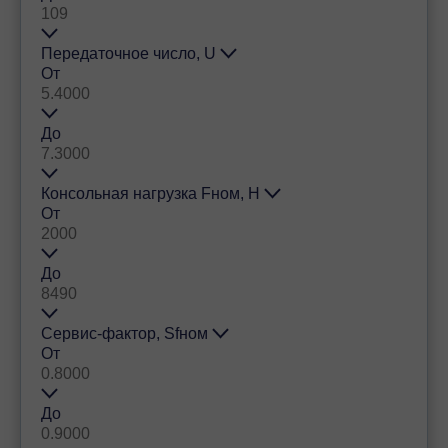
Передаточное число, U
От
До
Консольная нагрузка Fном, Н
От
До
Сервис-фактор, Sfном
От
До