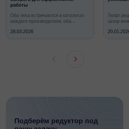
работы
Оба типа встречаются в каталогах
Люфт ред
каждого производителя, оба
зазор ме
снижают обороты и повышают
валом, ко
28.03.2026
20.01.202
крутящий момент, но устроены
вследств
принципиально по-разному, при
всех кине
этом решают одну и ту же задачу
зубчатых 
подшипни
шлицевых
Подберём редуктор под
вашу задачу