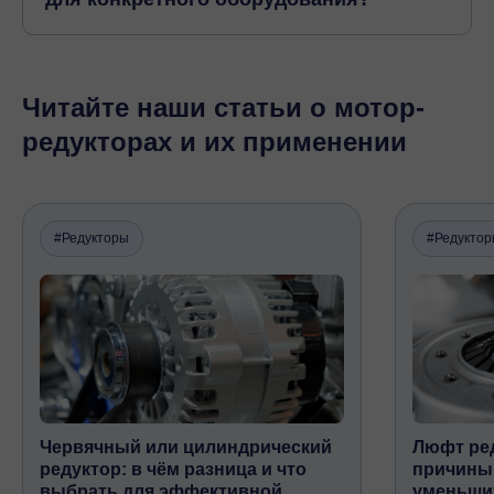
Читайте наши статьи о мотор-
редукторах и их применении
#Редукторы
#Редукто
Червячный или цилиндрический
Люфт ред
редуктор: в чём разница и что
причины,
выбрать для эффективной
уменьши