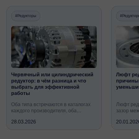
#Редукторы
#Редукто
Червячный или цилиндрический
Люфт ред
редуктор: в чём разница и что
причины,
выбрать для эффективной
уменьши
работы
Оба типа встречаются в каталогах
Люфт ред
каждого производителя, оба
зазор ме
снижают обороты и повышают
валом, ко
28.03.2026
20.01.202
крутящий момент, но устроены
вследств
принципиально по-разному, при
всех кине
этом решают одну и ту же задачу
зубчатых 