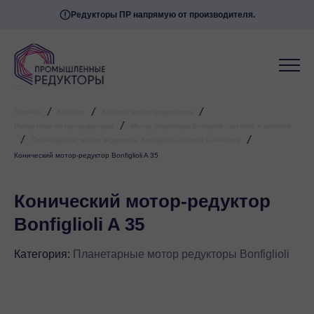
Редукторы ПР напрямую от производителя.
Мессенджеры
Свяжитесь с нами через любой удобный
мессенджер!
Telegram
WhatsApp
/
/
/
Главная
Каталог
Каталог мотор редукторов
/
Импортные мотор-редукторы
Мотор редукторы Bonfiglioli - каталог и аналоги
/
/
Планетарные мотор редукторы Bonfiglioli - каталог и аналоги
Конический мотор-редуктор Bonfiglioli A 35
Конический мотор-редуктор
Bonfiglioli A 35
Категория:
Планетарные мотор редукторы Bonfiglioli