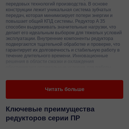
передовых технологий производства. В основе
конструкции лежит уникальная система зубчатых
передач, которая минимизирует потери энергии и
повышает общий КПД системы. Редуктор A 35
способен выдерживать значительные нагрузки, что
делает его идеальным выбором для тяжелых условий
эксплуатации. Внутренние компоненты редуктора
подвергаются тщательной обработке и проверке, что
гарантирует их долговечность и стабильную работу в
течение длительного времени. Инновационные
решения в области смазки и охлаждения
обеспечивают оптимальные условия для работы
редуктора, снижая износ и повышая общую
производительность.
Читать больше
Редуктор A 35 от Bonfiglioli также отличается высокой
степенью защиты от внешних воздействий, что
позволяет использовать его в самых разнообразных
условиях, включая агрессивные среды. Компактные
Ключевые преимущества
размеры и легкий вес редуктора облегчают его
редукторов серии ПР
монтаж и обслуживание, что особенно важно для
крупных промышленных объектов. Благодаря