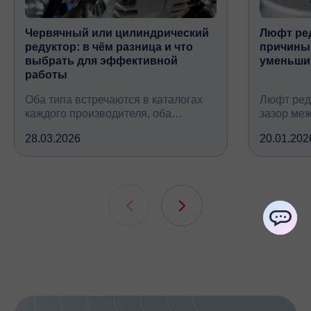
Червячный или цилиндрический
Люфт ред
редуктор: в чём разница и что
причины,
выбрать для эффективной
уменьши
работы
Оба типа встречаются в каталогах
Люфт ред
каждого производителя, оба
зазор ме
снижают обороты и повышают
валом, ко
28.03.2026
20.01.202
крутящий момент, но устроены
вследств
принципиально по-разному, при
всех кине
этом решают одну и ту же задачу
зубчатых 
подшипни
шлицевых
ChatApp