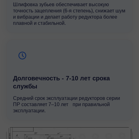
Преимущества использования
Шлифовка зубьев обеспечивает высокую
точность зацепления (6-я степень), снижает шум
Выбирая мотор-редукторы серии ПР3, вы получаете:
и вибрации и делает работу редуктора более
плавной и стабильной.
Высокую энергоэффективность
Минимальные потери мощности благодаря
оптимизированной зубчатой передаче;
Компактность и удобный монтаж
Возможность установки в ограниченном
Долговечность - 7-10 лет срока
пространстве;
службы
Средний срок эксплуатации редукторов серии
Долговечность
ПР составляет 7–10 лет при правильной
Надежные материалы и прецизионная
эксплуатации.
обработка элементов обеспечивают
длительный срок службы;