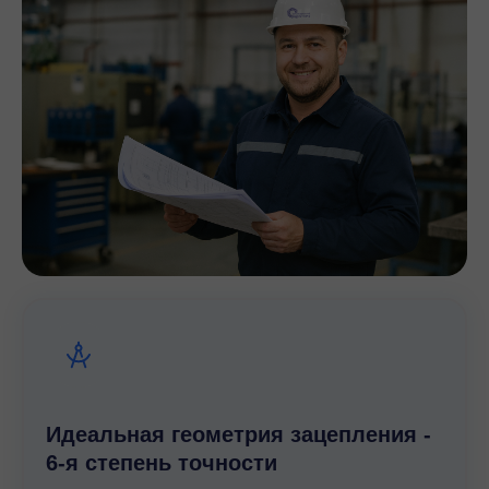
обеспечивают их надежную работу:
Передаточные числа
– от 5,36 до 17550
Крутящий момент
– до 62800 Н·м
Мощность двигателей
– от 0,12 до 200 кВт
Материал корпуса
– чугун (литье повышенной
прочности).
Способы установки
– на лапах, фланцевый или
насадной монтаж.
Система смазки
— жидкостная (с минеральными
маслами), увеличивающая срок службы.
Конструкция редукторов минимизирует
потери энергии и снижает уровень шума
при эксплуатации, что делает их
оптимальным выбором для
промышленных предприятий.
Идеальная геометрия зацепления -
6-я степень точности