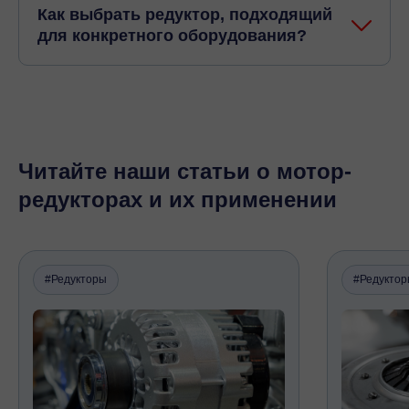
Как выбрать редуктор, подходящий
Мессенджеры
для конкретного оборудования?
Свяжитесь с нами через любой удобный
мессенджер!
Telegram
WhatsApp
Читайте наши статьи о мотор-
редукторах и их применении
#Редукторы
#Редукто