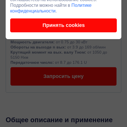
Подробности можно найти в
Политике
конфиденциальности
.
Принять cookies
Мотор-редукторы ПР 319
Мощность двигателя:
от 0.75 до 30 кВт
Обороты на выходе n вых:
от 3.9 до 169 об/мин
Крутящий момент на вых. валу Тном:
от 1050 до
5150 Нхм
Передаточное число:
от 8.7 до 176.1 U
Запросить цену
Общее описание и применение