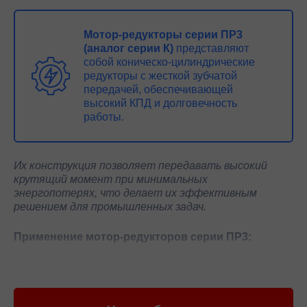
Мотор-редукторы серии ПР3
(аналог серии К)
представляют
собой коническо-цилиндрические
редукторы с жесткой зубчатой
передачей, обеспечивающей
высокий КПД и долговечность
работы.
Их конструкция позволяет передавать высокий
крутящий момент при минимальных
энергопотерях, что делает их эффективным
решением для промышленных задач.
Применение мотор-редукторов серии ПР3:
Конвейерные системы
— используются для
привода ленточных и роликовых транспортеров.
Металлургическая и горнодобывающая
промышленность
— применяются в дробильном