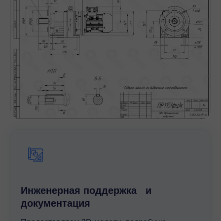
Широкую сферу применения
Мотор-редукторы этого типа подходят для
множества отраслей промышленности;
Простоту в обслуживании
Удобный доступ к компонентам для
технического осмотра и ремонта.
Эти преимущества делают редукторы серии ПР3
надежным и экономичным решением для
промышленных предприятий.
Наше предложение
Инженерная поддержка и
Компания "Промышленные
редукторы" предлагает мотор-
документация
редукторы серии ПР3 с гарантией
качества и выгодными условиями