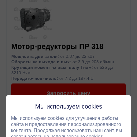
Мотор-редукторы ПР 318
Мощность двигателя:
от 0.37 до 22 кВт
Обороты на выходе n вых:
от 3.9 до 203 об/мин
Крутящий момент на вых. валу Тном:
от 525 до
3210 Нхм
Передаточное число:
от 7.2 до 197.4 U
Запросить цену
Мы используем cookies
Мы используем cookies для улучшения работы
сайта и предоставления персонализированного
контента. Продолжая использовать наш сайт, вы
соглашаетесь на использование cookies.