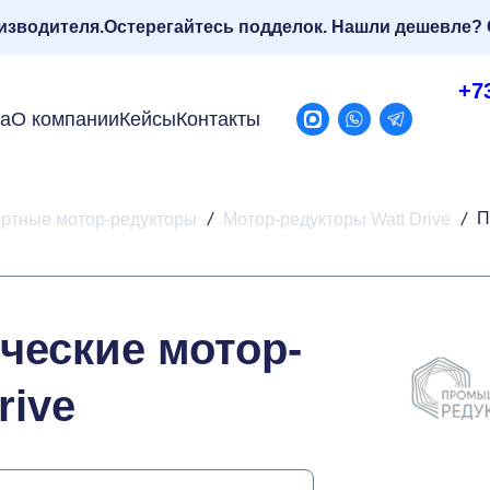
изводителя.
Остерегайтесь подделок. Нашли дешевле? 
+7
ра
О компании
Кейсы
Контакты
П
ртные мотор-редукторы
/
Мотор-редукторы Watt Drive
/
ческие мотор-
rive