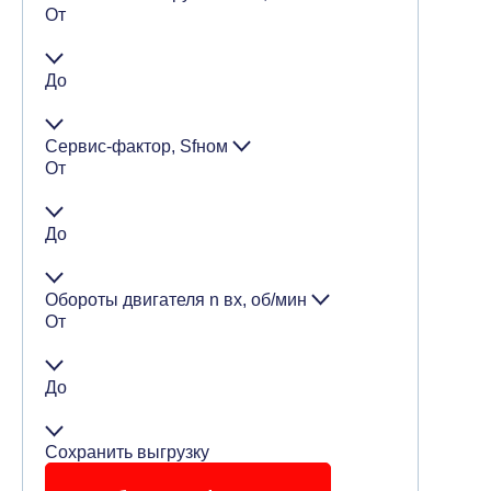
От
До
Сервис-фактор, Sfном
От
До
Обороты двигателя n вх, об/мин
От
До