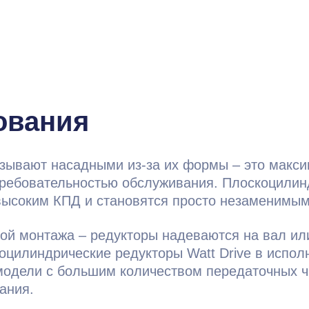
ования
зывают насадными из-за их формы – это макс
требовательностью обслуживания. Плоскоцилинд
высоким КПД и становятся просто незаменимы
той монтажа – редукторы надеваются на вал и
оцилиндрические редукторы Watt Drive в испо
 модели с большим количеством передаточных 
ания.