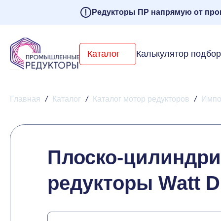
Редукторы ПР напрямую от про
Каталог
Калькулятор подбо
Главная
/
Каталог
/
Каталог мотор редукторов
/
Импо
Плоско-цилиндри
редукторы Watt D