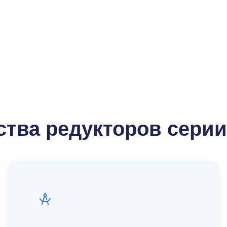
tt Drive по недорогой цене можно в компании
ого оборудования от известных зарубежных бре
rive у нас, вы можете получить любые консуль
тва редукторов серии