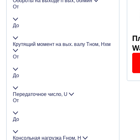
Обороты на выходе n вых, об/мин
От
До
П
Крутящий момент на вых. валу Тном, Нхм
Wa
От
До
Передаточное число, U
От
До
Консольная нагрузка Fном, Н