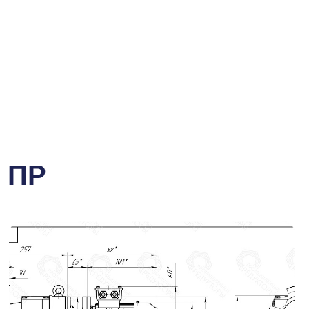
 «Промышленные Редукторы». Мы предлагаем
ндов, а также отечественные аналоги
тации у менеджеров компании
 ПР