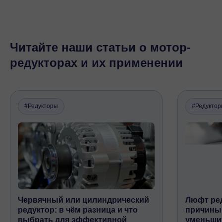
Читайте наши статьи о мотор-
редукторах и их применении
#Редукторы
#Редукто
Червячный или цилиндрический
Люфт ред
редуктор: в чём разница и что
причины,
выбрать для эффективной
уменьши