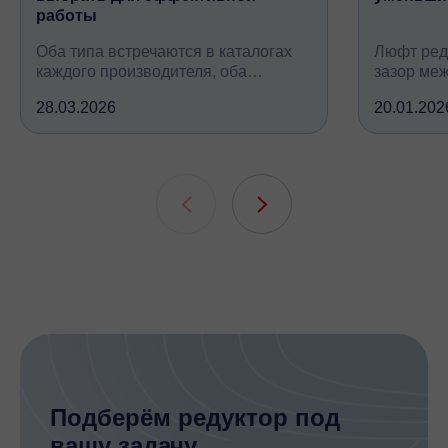
работы
Оба типа встречаются в каталогах
Люфт ред
каждого производителя, оба
зазор ме
снижают обороты и повышают
валом, ко
28.03.2026
20.01.202
крутящий момент, но устроены
вследств
принципиально по-разному, при
всех кине
этом решают одну и ту же задачу
зубчатых 
подшипни
шлицевых
Подберём редуктор под
вашу задачу