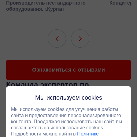
Производитель нестандартного
Кондитерск
оборудования, г.Курган
Ознакомиться с отзывами
Команда экспертов
по
приводной технике
Мы используем cookies
Наши менеджеры специализируются на подборе
редукторов под ваши задачи. В среднем 4 из 5
Мы используем cookies для улучшения работы
технических вопросов вы сможете решить напрямую
сайта и предоставления персонализированного
контента. Продолжая использовать наш сайт, вы
с персональным менеджером. Если ситуация требует
соглашаетесь на использование cookies.
более глубокого анализа - мы оперативно
Подробности можно найти в
Политике
подключаем инженера.