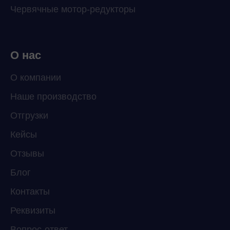
Червячные мотор-редукторы
О нас
О компании
Наше производство
ChatApp
Отгрузки
online
Кейсы
Отзывы
Мессенджеры
Свяжитесь с нами через любой удобный
Блог
мессенджер!
Контакты
Реквизиты
Telegram
WhatsApp
Вопрос-ответ