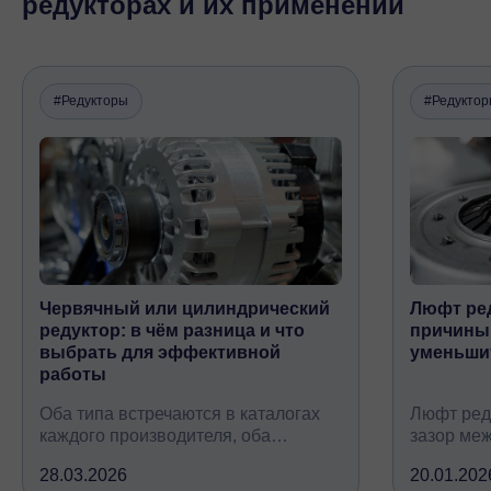
редукторах и их применении
#Редукторы
#Редукто
Червячный или цилиндрический
Люфт ред
редуктор: в чём разница и что
причины,
выбрать для эффективной
уменьши
работы
Оба типа встречаются в каталогах
Люфт ред
каждого производителя, оба
зазор ме
снижают обороты и повышают
валом, ко
28.03.2026
20.01.202
крутящий момент, но устроены
вследств