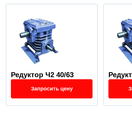
Редуктор Ч2 40/63
Редук
Запросить цену
З