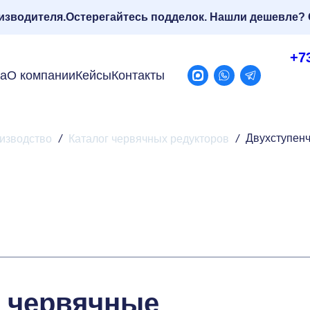
изводителя.
Остерегайтесь подделок. Нашли дешевле? 
+7
ра
О компании
Кейсы
Контакты
Двухступен
изводство
/
Каталог червячных редукторов
/
 червячные