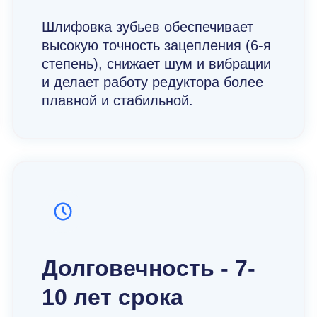
Шлифовка зубьев обеспечивает
высокую точность зацепления (6-я
степень), снижает шум и вибрации
 редукторами.
и делает работу редуктора более
ачественного смазочного материала.
ких нагрузках.
плавной и стабильной.
 вариантах климатического исполнения. В нал
ежосевое расстояние первой и второй ступени
редукторы
агает широкий ассортимент редукционных мех
Долговечность - 7-
ный редуктор двухступенчатый с гарантией кач
10 лет срока