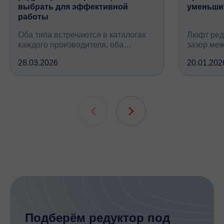
выбрать для эффективной
уменьши
работы
Оба типа встречаются в каталогах
Люфт ред
каждого производителя, оба
зазор ме
снижают обороты и повышают
валом, ко
28.03.2026
20.01.202
крутящий момент, но устроены
вследств
принципиально по-разному, при
всех кине
этом решают одну и ту же задачу
зубчатых 
подшипни
шлицевых
Подберём редуктор под