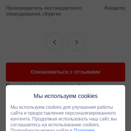
Производитель нестандартного
Кондитерск
оборудования, г.Курган
Ознакомиться с отзывами
Команда экспертов
по
приводной технике
Мы используем cookies
Наши менеджеры специализируются на подборе
Мы используем cookies для улучшения работы
редукторов под ваши задачи. В среднем 4 из 5
сайта и предоставления персонализированного
технических вопросов вы сможете решить напрямую
контента. Продолжая использовать наш сайт, вы
с персональным менеджером. Если ситуация требует
соглашаетесь на использование cookies.
более глубокого анализа - мы оперативно
Подробности можно найти в
Политике