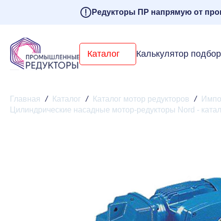
Редукторы ПР напрямую от про
Каталог
Калькулятор подбо
Главная
/
Каталог
/
Каталог мотор редукторов
/
Импо
Цилиндрические насадные мотор-редукторы Nord - катал