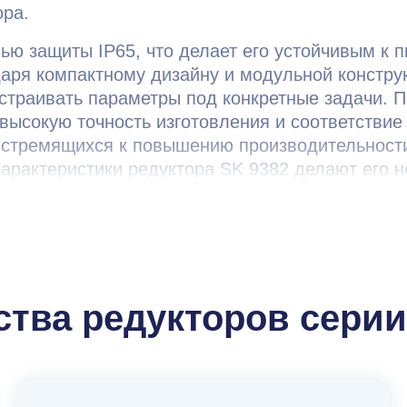
ора.
ью защиты IP65, что делает его устойчивым к 
аря компактному дизайну и модульной конструк
страивать параметры под конкретные задачи. П
т высокую точность изготовления и соответств
 стремящихся к повышению производительности
 характеристики редуктора SK 9382 делают его
тва редукторов серии