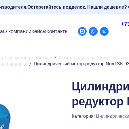
изводителя.
Остерегайтесь подделок. Нашли дешевле? 
+7
ра
О компании
Кейсы
Контакты
ртные мотор-редукторы
/
Мотор-редукторы Nord - каталог
Цилиндрический мотор-редуктор Nord SK 9
ог и аналоги
/
Цилиндри
редуктор 
Категория:
Цилиндрически