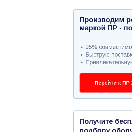
Производим р
маркой ПР - п
95% совместимос
Быструю поставк
Привлекательную
Перейти к ПР 
Получите бес
подбору обор