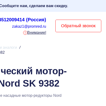
Сообщите нам, сделаем вам скидку.
3512009414 (Россия)
Обратный звонок
zakaz1@promred.ru
Внимание!
 и аналоги
/
382
ческий мотор-
Nord SK 9382
е насадные мотор-редукторы Nord