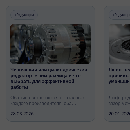
#Редукторы
#Редукто
Червячный или цилиндрический
Люфт ред
редуктор: в чём разница и что
причины,
выбрать для эффективной
уменьши
работы
Оба типа встречаются в каталогах
Люфт ред
каждого производителя, оба
зазор ме
снижают обороты и повышают
валом, ко
28.03.2026
20.01.202
крутящий момент, но устроены
вследств
принципиально по-разному, при
всех кине
этом решают одну и ту же задачу
зубчатых 