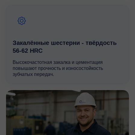
Редуктор соответствует международным стандартам
ISO и DIN, что подтверждает его надежность и
совместимость с мировыми аналогами. Vemper
предлагает VRP 450 как решение для тяжелых
условий эксплуатации, где критичны надежность и
точность передачи мощности.
Закалённые шестерни - твёрдость
56-62 HRC
Высокочастотная закалка и цементация
повышают прочность и износостойкость
зубчатых передач.