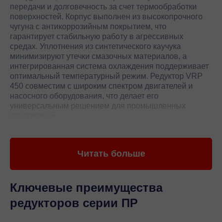
передачи и долговечность за счет термообработки
поверхностей. Корпус выполнен из высокопрочного
чугуна с антикоррозийным покрытием, что
гарантирует стабильную работу в агрессивных
средах. Уплотнения из синтетического каучука
минимизируют утечки смазочных материалов, а
интегрированная система охлаждения поддерживает
оптимальный температурный режим. Редуктор VRP
450 совместим с широким спектром двигателей и
насосного оборудования, что делает его
универсальным решением для промышленных
приложений.
Особенностью редуктора VRP 450 является его
адаптивность к экстремальным нагрузкам благодаря
Читать больше
усиленным подшипникам качения с повышенным
ресурсом. Точность изготовления шестерен
обеспечивает КПД до 98%, снижая
энергопотребление и эксплуатационные затраты.
Ключевые преимущества
Встроенная система мониторинга вибрации и
редукторов серии ПР
температуры позволяет оперативно диагностировать
износ деталей, что продлевает срок службы агрегата.