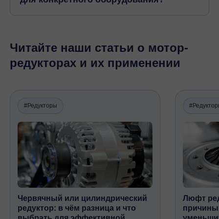
Читайте наши статьи о мотор-
редукторах и их применении
#Редукторы
#Редукто
Червячный или цилиндрический
Люфт ред
редуктор: в чём разница и что
причины,
выбрать для эффективной
уменьши