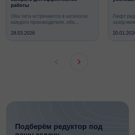
работы
Оба типа встречаются в каталогах
Люфт ред
каждого производителя, оба
зазор ме
снижают обороты и повышают
валом, ко
28.03.2026
20.01.202
крутящий момент, но устроены
вследств
принципиально по-разному, при
всех кине
этом решают одну и ту же задачу
зубчатых 
подшипни
шлицевых
Подберём редуктор под
вашу задачу