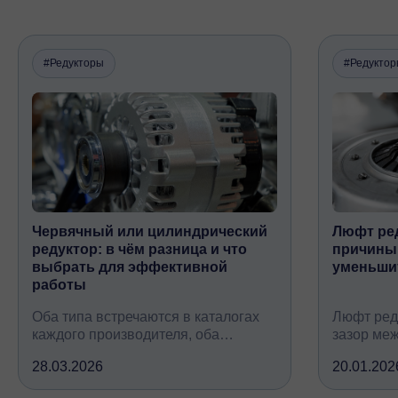
#Редукторы
#Редукто
Червячный или цилиндрический
Люфт ред
редуктор: в чём разница и что
причины,
выбрать для эффективной
уменьши
работы
Оба типа встречаются в каталогах
Люфт ред
каждого производителя, оба
зазор ме
снижают обороты и повышают
валом, ко
28.03.2026
20.01.202
крутящий момент, но устроены
вследств
принципиально по-разному, при
всех кине