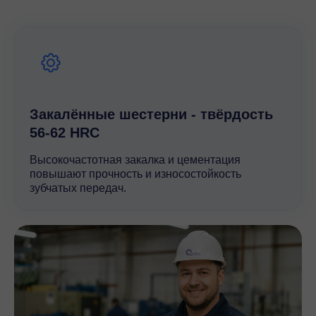
минимизируя затраты на установку и обслуживание.
Производитель Flender предоставляет полный спектр
услуг по техническому обслуживанию и ремонту, что
гарантирует бесперебойную работу оборудования на
протяжении всего срока его эксплуатации. Высокое
качество и технические характеристики редуктора
B/BZ38 делают его незаменимым элементом в
системах передачи мощности, обеспечивая
Закалённые шестерни - твёрдость
стабильность и надежность в работе.
56-62 HRC
Высокочастотная закалка и цементация
повышают прочность и износостойкость
зубчатых передач.