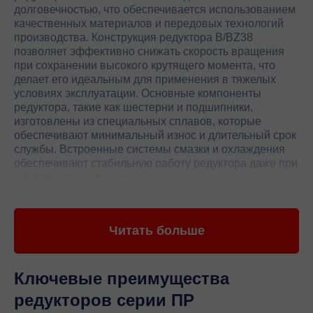
долговечностью, что обеспечивается использованием
качественных материалов и передовых технологий
производства. Конструкция редуктора B/BZ38
позволяет эффективно снижать скорость вращения
при сохранении высокого крутящего момента, что
делает его идеальным для применения в тяжелых
условиях эксплуатации. Основные компоненты
редуктора, такие как шестерни и подшипники,
изготовлены из специальных сплавов, которые
обеспечивают минимальный износ и длительный срок
службы. Встроенные системы смазки и охлаждения
обеспечивают стабильную работу редуктора даже при
длительных нагрузках.
Редуктор B/BZ38 Flender обладает высокой степенью
защиты от внешних воздействий, что позволяет
Читать больше
использовать его в различных отраслях
промышленности, включая металлургию,
горнодобывающую промышленность и энергетику.
Благодаря компактным размерам и легкому монтажу,
Ключевые преимущества
редуктор B/BZ38 легко интегрируется в
редукторов серии ПР
существующие производственные линии,