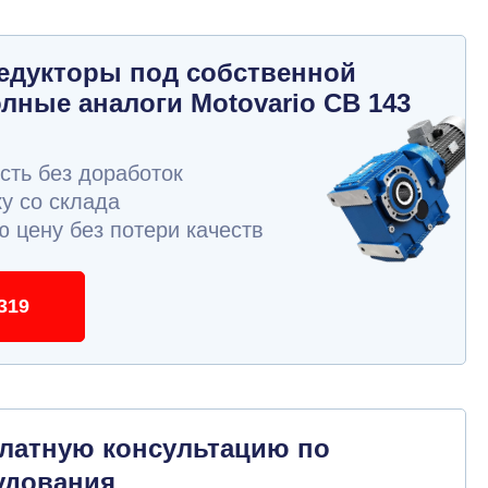
едукторы под собственной
олные аналоги Motovario CB 143
ть без доработок
у со склада
 цену без потери качеств
319
платную консультацию по
удования