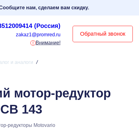
Сообщите нам, сделаем вам скидку.
3512009414 (Россия)
Обратный звонок
zakaz1@promred.ru
Внимание!
алог и аналоги
/
ий мотор-редуктор
 CB 143
ор-редукторы Motovario