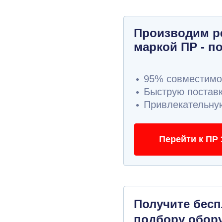
Производим р
маркой ПР - п
95% совместимос
Быструю поставк
Привлекательную
Перейти к ПР 
Получите бес
подбору обор