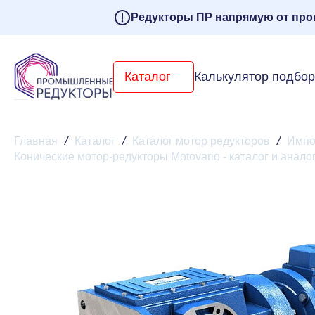
Редукторы ПР напрямую от про
Каталог
Калькулятор подбо
Главная
/
Каталог
/
Каталог мотор редукторов
/
Импо
Конические мотор-редукторы Motovario - каталог и анало