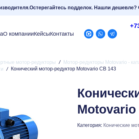
изводителя.
Остерегайтесь подделок. Нашли дешевле? 
+7
ра
О компании
Кейсы
Контакты
ртные мотор-редукторы
/
Мотор-редукторы Motovario - кат
Конический мотор-редуктор Motovario CB 143
ги
/
Коническ
Motovario
Категория:
Конические мот