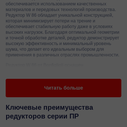
обеспечивается использованием качественных
материалов и передовых технологий производства.
Редуктор W 86 обладает уникальной конструкцией,
которая минимизирует потери на трение и
обеспечивает стабильную работу даже в условиях
высоких нагрузок. Благодаря оптимальной геометрии
и точной обработке деталей, редуктор демонстрирует
высокую эффективность и минимальный уровень
шума, что делает его идеальным выбором для
применения в различных отраслях промышленности.
Редуктор W 86 от Bonfiglioli оснащен
инновационными решениями, которые позволяют
значительно расширить его функциональные
возможности. В частности, использование
Читать больше
современных смазочных материалов и систем
охлаждения обеспечивает стабильную работу
редуктора в широком диапазоне температур. Высокая
степень защиты от пыли и влаги позволяет
Ключевые преимущества
использовать редуктор в агрессивных средах, что
редукторов серии ПР
особенно важно для промышленных предприятий.
Кроме того, редуктор W 86 легко интегрируется в