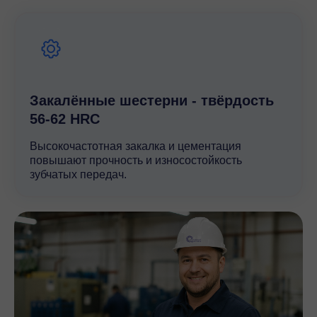
существующие системы, что упрощает его установку и
обслуживание. Высокое качество и технические
характеристики редуктора W 86 делают его
незаменимым инструментом для повышения
эффективности и надежности производственных
процессов.
Закалённые шестерни - твёрдость
56-62 HRC
Высокочастотная закалка и цементация
повышают прочность и износостойкость
зубчатых передач.