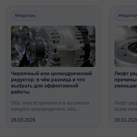
#Редукторы
#Редукто
Червячный или цилиндрический
Люфт ред
редуктор: в чём разница и что
причины,
выбрать для эффективной
уменьши
работы
Оба типа встречаются в каталогах
Люфт ред
каждого производителя, оба
зазор ме
снижают обороты и повышают
валом, ко
28.03.2026
20.01.202
крутящий момент, но устроены
вследств
принципиально по-разному, при
всех кине
этом решают одну и ту же задачу
зубчатых 