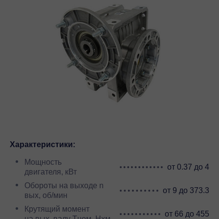
Характеристики:
Мощность
от 0.37 до 4
двигателя, кВт
Обороты на выходе n
от 9 до 373.3
вых, об/мин
Крутящий момент
от 66 до 455
на вых. валу Тном, Нхм