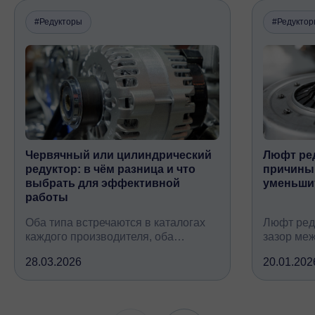
#Редукторы
#Редукто
Червячный или цилиндрический
Люфт ред
редуктор: в чём разница и что
причины,
выбрать для эффективной
уменьши
работы
Оба типа встречаются в каталогах
Люфт ред
каждого производителя, оба
зазор ме
снижают обороты и повышают
валом, ко
28.03.2026
20.01.202
крутящий момент, но устроены
вследств
принципиально по-разному, при
всех кине
этом решают одну и ту же задачу
зубчатых 
подшипни