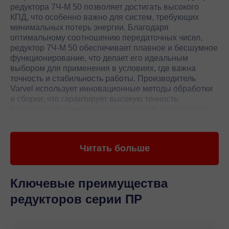
редуктора 7Ч-М 50 позволяет достигать высокого
КПД, что особенно важно для систем, требующих
минимальных потерь энергии. Благодаря
оптимальному соотношению передаточных чисел,
редуктор 7Ч-М 50 обеспечивает плавное и бесшумное
функционирование, что делает его идеальным
выбором для применения в условиях, где важна
точность и стабильность работы. Производитель
Varvel использует инновационные методы обработки
и сборки, что гарантирует высокую точность
изготовления и минимальные допуски, обеспечивая
долгий срок службы и минимальные затраты на
обслуживание.
Читать больше
Редуктор 7Ч-М 50 от Varvel обладает уникальными
характеристиками, которые делают его незаменимым
в различных отраслях промышленности. Высокая
степень защиты от пыли и влаги позволяет
Ключевые преимущества
использовать редуктор в агрессивных условиях
редукторов серии ПР
эксплуатации, что особенно важно для тяжелой
промышленности и строительных механизмов.
Компактные размеры и легкость в установке делают