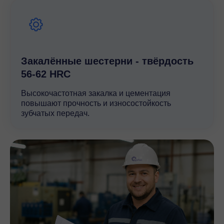
температурных режимов, что подтверждается
многочисленными тестами и сертификатами
соответствия. Выбирая редуктор SRS 150, вы
получаете надежное и эффективное решение,
которое обеспечит стабильную работу вашего
оборудования на протяжении многих лет.
Закалённые шестерни - твёрдость
56-62 HRC
Высокочастотная закалка и цементация
повышают прочность и износостойкость
зубчатых передач.