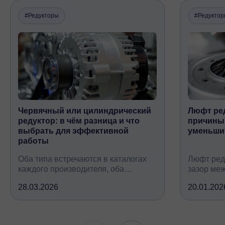
#Редукторы
#Редукто
Червячный или цилиндрический
Люфт ред
редуктор: в чём разница и что
причины,
выбрать для эффективной
уменьши
работы
Оба типа встречаются в каталогах
Люфт ред
каждого производителя, оба
зазор ме
снижают обороты и повышают
валом, ко
28.03.2026
20.01.202
крутящий момент, но устроены
вследств
принципиально по-разному, при
всех кине
этом решают одну и ту же задачу
зубчатых 
подшипни