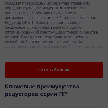
обладает превосходными характеристиками по
передаче крутящего момента, что делает его
идеальным выбором для применения в
промышленных и сельскохозяйственных машинах.
Редуктор SRS 150 обеспечивает плавное и
бесшумное функционирование благодаря
оптимизированной конструкции и точной обработке
деталей. Высокая степень защиты от внешних
воздействий и долговечность компонентов
гарантируют длительный срок службы и минимальные
затраты на обслуживание.
Редуктор SRS 150 от Varvel также выделяется своей
компактностью и легкостью установки, что позволяет
Читать больше
интегрировать его в различные системы без
значительных изменений в конструкции. Высокий
уровень точности и стабильность работы
обеспечиваются благодаря использованию
Ключевые преимущества
современных методов контроля качества и строгим
редукторов серии ПР
стандартам производства. Редуктор SRS 150
идеально подходит для использования в условиях
повышенных нагрузок и экстремальных