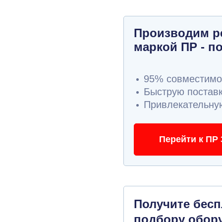
Производим р
маркой ПР - п
95% совместимос
Быструю поставк
Привлекательную
Перейти к ПР 
Получите бес
подбору обор