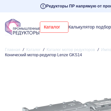
Редукторы ПР напрямую от про
Каталог
Калькулятор подбо
Главная
/
Каталог
/
Каталог мотор редукторов
/
Импо
Конический мотор-редуктор Lenze GKS14