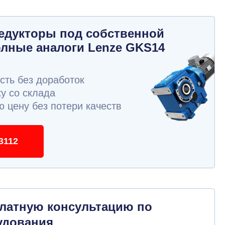
едукторы под собственной
олные аналоги Lenze GKS14
ть без доработок
у со склада
 цену без потери качеств
3112
платную консультацию по
удования