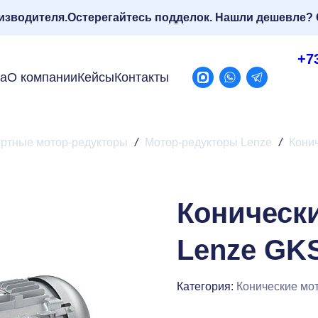
изводителя.
Остерегайтесь подделок. Нашли дешевле? 
+7
ра
О компании
Кейсы
Контакты
ртные мотор-редукторы
/
Мотор-редукторы Lenze
/
Кони
Коническ
Lenze GK
Категория:
Конические мо