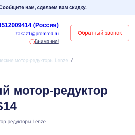
Сообщите нам, сделаем вам скидку.
3512009414 (Россия)
Обратный звонок
zakaz1@promred.ru
Внимание!
ческие мотор-редукторы Lenze
/
ий мотор-редуктор
S14
тор-редукторы Lenze