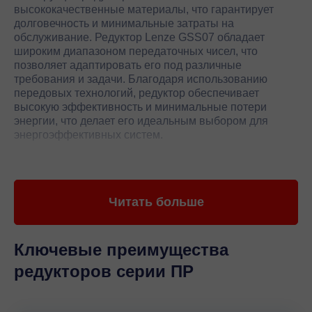
высококачественные материалы, что гарантирует
долговечность и минимальные затраты на
обслуживание. Редуктор Lenze GSS07 обладает
широким диапазоном передаточных чисел, что
позволяет адаптировать его под различные
требования и задачи. Благодаря использованию
передовых технологий, редуктор обеспечивает
высокую эффективность и минимальные потери
энергии, что делает его идеальным выбором для
энергоэффективных систем.
Одним из ключевых преимуществ редуктора GSS07
является его компактность и легкость установки, что
позволяет значительно сократить время монтажа и
Читать больше
снизить затраты на инсталляцию. Редуктор Lenze
GSS07 также отличается низким уровнем шума и
вибраций, что способствует созданию комфортных
условий труда и повышению общей
Ключевые преимущества
производительности оборудования. Благодаря
редукторов серии ПР
инновационным решениям в области смазки и
охлаждения, редуктор GSS07 обеспечивает
стабильную работу даже при длительных нагрузках.