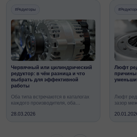
#Редукторы
#Редукто
Червячный или цилиндрический
Люфт ред
редуктор: в чём разница и что
причины,
выбрать для эффективной
уменьши
работы
Оба типа встречаются в каталогах
Люфт ред
каждого производителя, оба
зазор ме
снижают обороты и повышают
валом, ко
28.03.2026
20.01.202
крутящий момент, но устроены
вследств
принципиально по-разному, при
всех кине
этом решают одну и ту же задачу
зубчатых 
подшипни