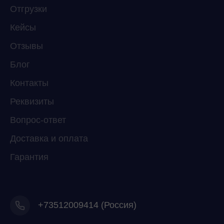
ChatApp
Отгрузки
online
Кейсы
Отзывы
Мессенджеры
Свяжитесь с нами через любой удобный
Блог
мессенджер!
Контакты
Реквизиты
Telegram
WhatsApp
Вопрос-ответ
Доставка и оплата
Гарантия
+73512009414 (Россия)