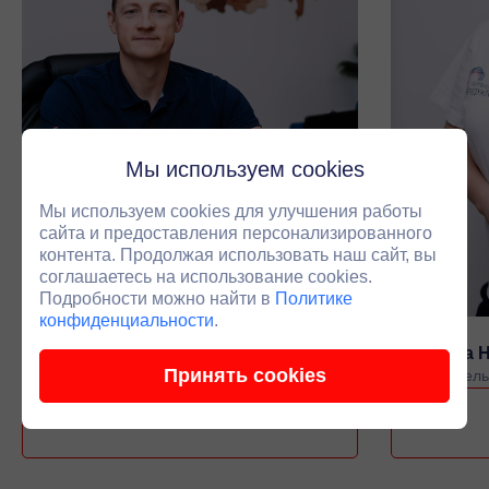
Мы используем cookies
Мы используем cookies для улучшения работы
сайта и предоставления персонализированного
контента. Продолжая использовать наш сайт, вы
соглашаетесь на использование cookies.
Подробности можно найти в
Политике
конфиденциальности
.
Черепанов Антон Владимирович
Луканина 
Принять cookies
Основатель компании
Руководитель
Связаться