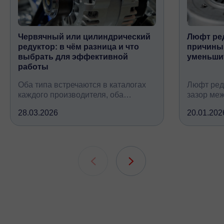
Червячный или цилиндрический
Люфт ред
редуктор: в чём разница и что
причины,
выбрать для эффективной
уменьши
работы
Оба типа встречаются в каталогах
Люфт ред
каждого производителя, оба
зазор ме
снижают обороты и повышают
валом, ко
28.03.2026
20.01.202
крутящий момент, но устроены
вследств
принципиально по-разному, при
всех кине
этом решают одну и ту же задачу
зубчатых 
подшипни
шлицевых