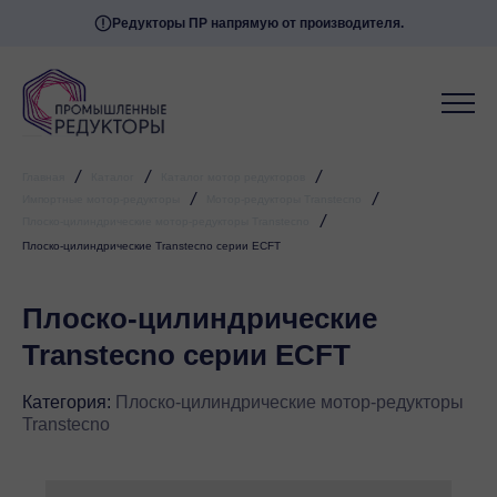
Редукторы ПР напрямую от производителя.
/
/
/
Главная
Каталог
Каталог мотор редукторов
/
/
Импортные мотор-редукторы
Мотор-редукторы Transtecno
/
Плоско-цилиндрические мотор-редукторы Transtecno
Плоско-цилиндрические Transtecno серии ECFT
Плоско-цилиндрические
Transtecno серии ECFT
Категория:
Плоско-цилиндрические мотор-редукторы
Transtecno