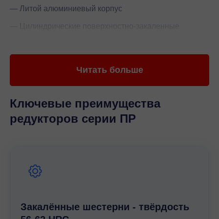
— Литой алюминиевый корпус
— Цилиндрические поверхностно-закаленные
зубчатые колеса
— Заполнен синтетическим маслом на весь срок
службы, которое позволяет использовать редуктор в
Читать больше
любых монтажных позициях.
Ключевые преимущества
редукторов серии ПР
Закалённые шестерни - твёрдость