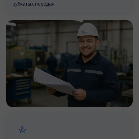
зубчатых передач.
Приводы просты в управлении, обслуживании,
надежны, отличаются высоким уровнем полезности
действий и бесшумностью работы. Работоспособны
круглосуточно с редкими остановками. Допускаются
непродолжительные перегрузки в 2 раза больше
номинальных при пуске и остановке двигателя