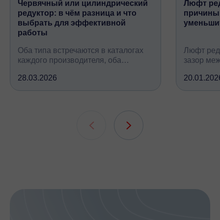
Червячный или цилиндрический
Люфт ред
редуктор: в чём разница и что
причины,
выбрать для эффективной
уменьши
работы
Оба типа встречаются в каталогах
Люфт ред
каждого производителя, оба
зазор ме
снижают обороты и повышают
валом, ко
28.03.2026
20.01.202
крутящий момент, но устроены
вследств
принципиально по-разному, при
всех кине
этом решают одну и ту же задачу
зубчатых 
подшипни
шлицевых