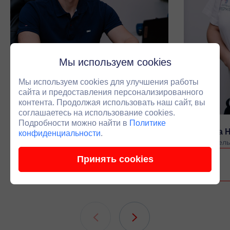
Мы используем cookies
Мы используем cookies для улучшения работы
сайта и предоставления персонализированного
контента. Продолжая использовать наш сайт, вы
соглашаетесь на использование cookies.
Подробности можно найти в
Политике
Черепанов Антон Владимирович
Луканина 
конфиденциальности
.
Основатель компании
Руководитель
Принять cookies
Связаться