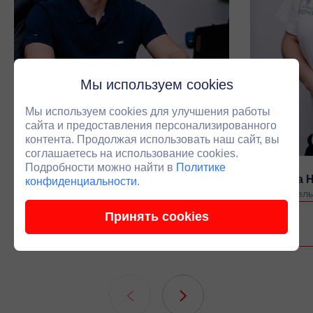
Мы используем cookies
Мы используем cookies для улучшения работы
сайта и предоставления персонализированного
контента. Продолжая использовать наш сайт, вы
соглашаетесь на использование cookies.
Подробности можно найти в
Политике
Черепанов Антон Владимирович
Луканина 
конфиденциальности
.
Основатель компании
Руководитель
Принять cookies
Связаться