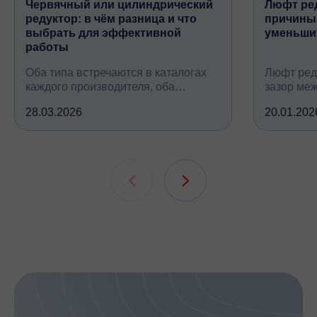
Червячный или цилиндрический
Люфт ред
редуктор: в чём разница и что
причины,
выбрать для эффективной
уменьши
работы
Оба типа встречаются в каталогах
Люфт ред
каждого производителя, оба
зазор ме
снижают обороты и повышают
валом, ко
28.03.2026
20.01.202
крутящий момент, но устроены
вследств
принципиально по-разному, при
всех кине
этом решают одну и ту же задачу
зубчатых 
подшипни
шлицевых