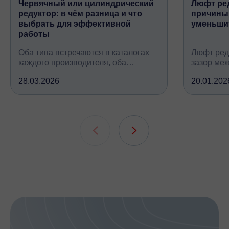
Червячный или цилиндрический
Люфт ред
редуктор: в чём разница и что
причины,
выбрать для эффективной
уменьши
работы
Оба типа встречаются в каталогах
Люфт ред
каждого производителя, оба
зазор ме
снижают обороты и повышают
валом, ко
28.03.2026
20.01.202
крутящий момент, но устроены
вследств
принципиально по-разному, при
всех кине
этом решают одну и ту же задачу
зубчатых 
подшипни
шлицевых