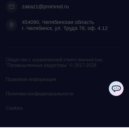
zakaz1@promred.ru
454090, Челябинская область
г. Челябинск, ул. Труда 78, оф. 4.12
Общество с ограниченной ответственностью
"Промышленные редукторы" © 2017-2026
Правовая информация
Политика конфиденциальности
ChatApp
Cookies