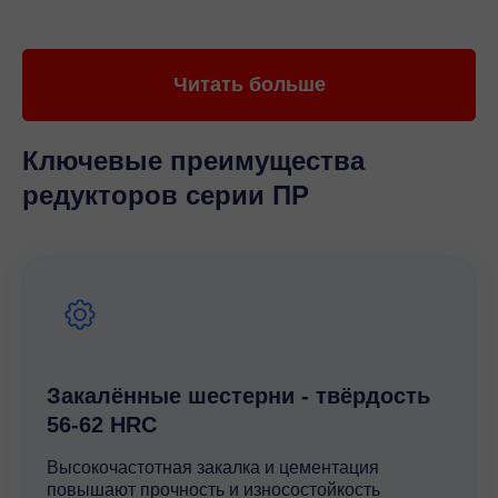
обязательно использование масла с
кинематической вязкостью 35-150 мм2/с;
Читать больше
работоспособность при высокой влажности;
Ключевые преимущества
крутящий момент: 20000 Н*м;
редукторов серии ПР
нагрузка постоянная или переменная, в одно
направление или реверсивная;
частота вращения в обе стороны – 1800 об/мин;
климат У1, У2, УЗ, УХЛ-4, Т1, Т2, ТЗ, О4,
Закалённые шестерни - твёрдость
атмосферы типов I, II по ГОСТ 15150-69;
56-62 HRC
Высокочастотная закалка и цементация
повышают прочность и износостойкость