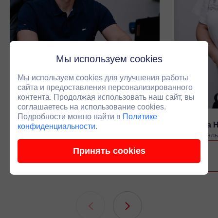
Мы используем cookies
Мы используем cookies для улучшения работы
сайта и предоставления персонализированного
контента. Продолжая использовать наш сайт, вы
соглашаетесь на использование cookies.
Подробности можно найти в
Политике
Черепанов Антон Владимирович
Луканина 
конфиденциальности
.
Основатель компании
Руководитель
Принять cookies
Связаться