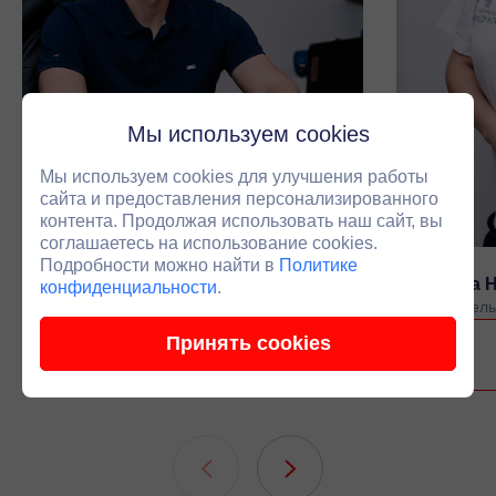
Мы используем cookies
Мы используем cookies для улучшения работы
сайта и предоставления персонализированного
контента. Продолжая использовать наш сайт, вы
соглашаетесь на использование cookies.
Подробности можно найти в
Политике
Черепанов Антон Владимирович
Луканина 
конфиденциальности
.
Основатель компании
Руководитель
Принять cookies
Связаться