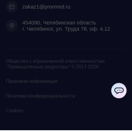
zakaz1@promred.ru
454090, Челябинская область
г. Челябинск, ул. Труда 78, оф. 4.12
Общество с ограниченной ответственностью
"Промышленные редукторы" © 2017-2026
Правовая информация
Политика конфиденциальности
ChatApp
Cookies