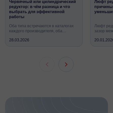
Червячный или цилиндрический
Люфт ред
редуктор: в чём разница и что
причины,
выбрать для эффективной
уменьши
работы
Оба типа встречаются в каталогах
Люфт ред
каждого производителя, оба
зазор ме
снижают обороты и повышают
валом, ко
28.03.2026
20.01.202
крутящий момент, но устроены
вследств
принципиально по-разному, при
всех кине
этом решают одну и ту же задачу
зубчатых 
подшипни
шлицевых