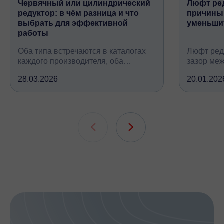
Червячный или цилиндрический
Люфт ред
редуктор: в чём разница и что
причины,
выбрать для эффективной
уменьши
работы
Оба типа встречаются в каталогах
Люфт ред
каждого производителя, оба
зазор ме
снижают обороты и повышают
валом, ко
28.03.2026
20.01.202
крутящий момент, но устроены
вследств
принципиально по-разному, при
всех кине
этом решают одну и ту же задачу
зубчатых 
подшипни
шлицевых