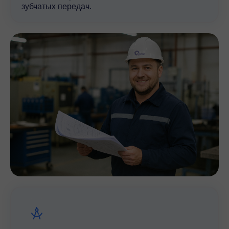
электродвигатели IEC-стандарта серии BN (с
зубчатых передач.
тормозом и без, одно- и двухскоростные)
Основные характеристики тормозного
устройства:
питание переменным и постоянным током
быстро срабатывающий тормоз,имеющий
электронное управление через выпрямители
типов SB,NBR,SBR (опции)
Опции для двигателя:
температурная защита обмоток —
биметаллический термостат и термистор
независимая вентиляция (сервовентилятор)
инкрементальный энкодер с комплиментарным
выходом