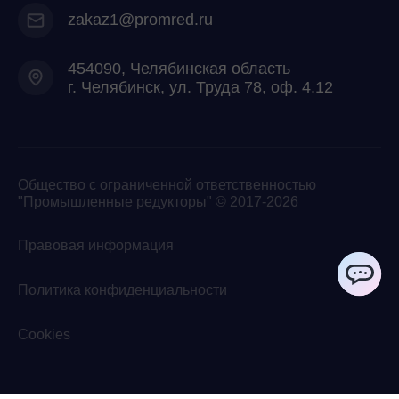
zakaz1@promred.ru
454090, Челябинская область
г. Челябинск, ул. Труда 78, оф. 4.12
Общество с ограниченной ответственностью
"Промышленные редукторы" © 2017-2026
Правовая информация
Политика конфиденциальности
ChatApp
Cookies