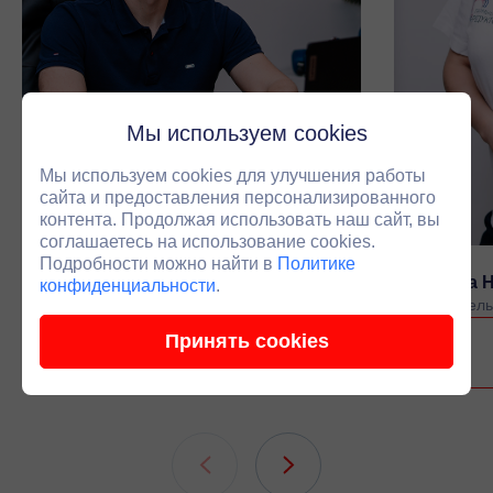
Мы используем cookies
Мы используем cookies для улучшения работы
сайта и предоставления персонализированного
контента. Продолжая использовать наш сайт, вы
соглашаетесь на использование cookies.
Подробности можно найти в
Политике
Черепанов Антон Владимирович
Луканина 
конфиденциальности
.
Основатель компании
Руководитель
Принять cookies
Связаться