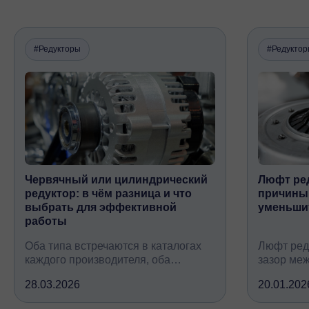
#Редукторы
#Редукто
Червячный или цилиндрический
Люфт ред
редуктор: в чём разница и что
причины,
выбрать для эффективной
уменьши
работы
Оба типа встречаются в каталогах
Люфт ред
каждого производителя, оба
зазор ме
снижают обороты и повышают
валом, ко
28.03.2026
20.01.202
крутящий момент, но устроены
вследств
принципиально по-разному, при
всех кине