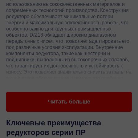
использованию высококачественных материалов и
современных технологий производства. Конструкция
редуктора обеспечивает минимальные потери
энергии и максимальную эффективность работы, что
особенно важно для крупных промышленных
объектов. D/Z18 обладает широким диапазоном
передаточных чисел, что позволяет адаптировать его
под различные условия эксплуатации. Внутренние
компоненты редуктора, такие как шестерни и
подшипники, выполнены из высокопрочных сплавов,
что гарантирует их долговечность и устойчивость к
износу. Это позволяет значительно снизить затраты на
техническое обслуживание и ремонт, что особенно
важно для предприятий, стремящихся к оптимизации
производственных процессов.
Читать больше
Редуктор D/Z18 от Flender отличается высокой
степенью защиты от внешних воздействий, что
обеспечивает его стабильную работу в самых
сложных условиях. Встроенные системы смазки и
Ключевые преимущества
охлаждения позволяют поддерживать оптимальные
редукторов серии ПР
условия работы всех компонентов редуктора, что