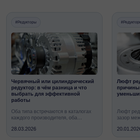
#Редукторы
#Редукто
Червячный или цилиндрический
Люфт ред
редуктор: в чём разница и что
причины,
выбрать для эффективной
уменьши
работы
Оба типа встречаются в каталогах
Люфт ред
каждого производителя, оба
зазор ме
снижают обороты и повышают
валом, ко
28.03.2026
20.01.202
крутящий момент, но устроены
вследств
принципиально по-разному, при
всех кине