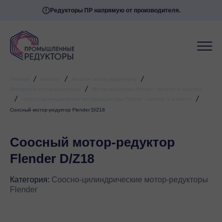
Редукторы ПР напрямую от производителя.
/
/
/
Главная
Каталог
Каталог мотор редукторов
/
Импортные мотор-редукторы
Мотор-редукторы Flender - каталог и аналоги
/
/
Соосно-цилиндрические мотор-редукторы Flender - каталог и аналоги
Соосный мотор-редуктор Flender D/Z18
Соосный мотор-редуктор
Flender D/Z18
Категория:
Соосно-цилиндрические мотор-редукторы
Flender