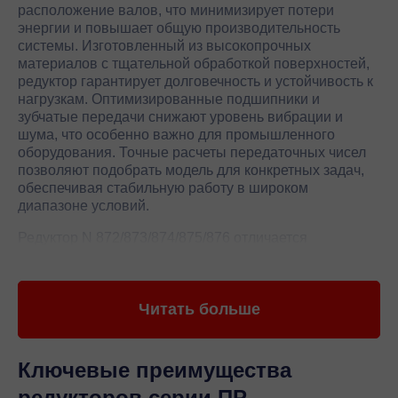
расположение валов, что минимизирует потери
энергии и повышает общую производительность
системы. Изготовленный из высокопрочных
материалов с тщательной обработкой поверхностей,
редуктор гарантирует долговечность и устойчивость к
нагрузкам. Оптимизированные подшипники и
зубчатые передачи снижают уровень вибрации и
шума, что особенно важно для промышленного
оборудования. Точные расчеты передаточных чисел
позволяют подобрать модель для конкретных задач,
обеспечивая стабильную работу в широком
диапазоне условий.
Редуктор N 872/873/874/875/876 отличается
компактностью и универсальностью, что делает его
подходящим для интеграции в различные механизмы.
Корпус с защитой от пыли и влаги соответствует
Читать больше
международным стандартам качества, а простота
обслуживания снижает затраты на эксплуатацию.
Высокий КПД и минимальные потери мощности
обеспечивают экономию энергоресурсов, что
Ключевые преимущества
особенно актуально для энергоемких производств.
редукторов серии ПР
Производитель Yilmaz гарантирует точность