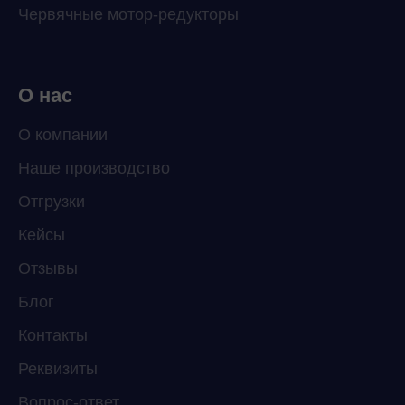
Червячные мотор-редукторы
О нас
О компании
Наше производство
ChatApp
Отгрузки
online
Кейсы
Отзывы
Мессенджеры
Свяжитесь с нами через любой удобный
Блог
мессенджер!
Контакты
Реквизиты
Telegram
WhatsApp
Вопрос-ответ