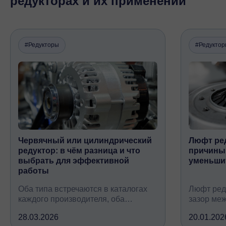
редукторах и их применении
#Редукторы
#Редукто
Червячный или цилиндрический
Люфт ред
редуктор: в чём разница и что
причины,
выбрать для эффективной
уменьши
работы
Оба типа встречаются в каталогах
Люфт ред
каждого производителя, оба
зазор ме
снижают обороты и повышают
валом, ко
28.03.2026
20.01.202
крутящий момент, но устроены
вследств