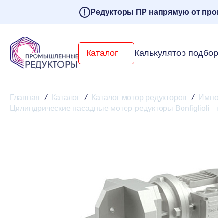
Редукторы ПР напрямую от про
Каталог
Калькулятор подбо
Главная
/
Каталог
/
Каталог мотор редукторов
/
Импо
Цилиндрические насадные мотор-редукторы Bonfiglioli - 