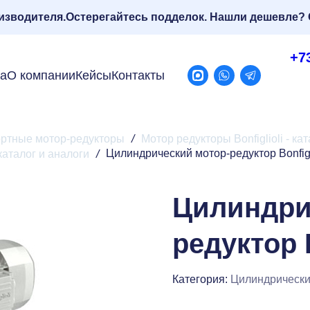
изводителя.
Остерегайтесь подделок. Нашли дешевле? 
+7
ра
О компании
Кейсы
Контакты
ртные мотор-редукторы
/
Мотор редукторы Bonfiglioli - ка
Цилиндрический мотор-редуктор Bonfigli
каталог и аналоги
/
Цилиндри
редуктор B
Категория:
Цилиндрические