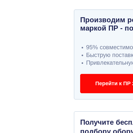
Производим р
маркой ПР - по
95% совместимос
Быструю поставк
Привлекательную
Перейти к ПР 
Получите бес
подбору обор