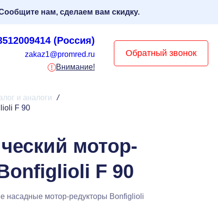
Сообщите нам, сделаем вам скидку.
3512009414 (Россия)
Обратный звонок
zakaz1@promred.ru
Внимание!
талог и аналоги
/
oli F 90
ческий мотор-
onfiglioli F 90
 насадные мотор-редукторы Bonfiglioli