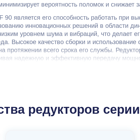
минимизирует вероятность поломок и снижает з
 90 является его способность работать при вы
ьзованию инновационных решений в области ди
ся низким уровнем шума и вибраций, что делает
еда. Высокое качество сборки и использовани
а протяжении всего срока его службы. Редукто
ивая надежную и эффективную передачу мощно
онных затрат.
тва редукторов серии