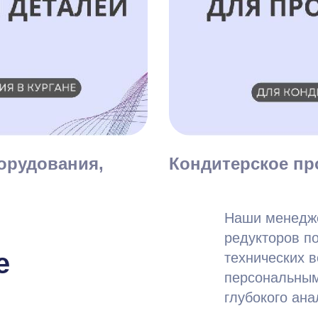
орудования,
Кондитерское пр
Наши менедже
редукторов по
е
технических 
персональным
глубокого ан