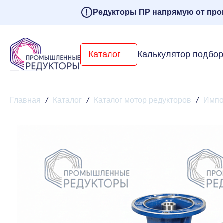
Редукторы ПР напрямую от про
Каталог
Калькулятор подбо
Главная
/
Каталог
/
Каталог мотор редукторов
/
Импо