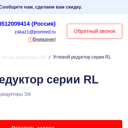
Сообщите нам, сделаем вам скидку.
3512009414 (Россия)
Обратный звонок
zakaz1@promred.ru
Внимание!
Угловой редуктор серии RL
 мотор-редукторы Siti
/
едуктор серии RL
редукторы Siti