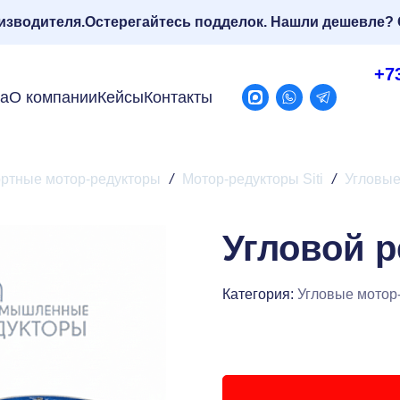
изводителя.
Остерегайтесь подделок. Нашли дешевле? 
+7
ра
О компании
Кейсы
Контакты
ртные мотор-редукторы
/
Мотор-редукторы Siti
/
Угловые
Угловой р
Категория:
Угловые мотор-