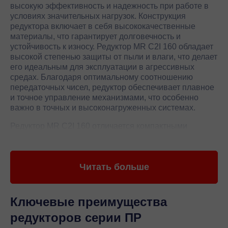
высокую эффективность и надежность при работе в
условиях значительных нагрузок. Конструкция
редуктора включает в себя высококачественные
материалы, что гарантирует долговечность и
устойчивость к износу. Редуктор MR C2I 160 обладает
высокой степенью защиты от пыли и влаги, что делает
его идеальным для эксплуатации в агрессивных
средах. Благодаря оптимальному соотношению
передаточных чисел, редуктор обеспечивает плавное
и точное управление механизмами, что особенно
важно в точных и высоконагруженных системах.
Редуктор MR C2I 160 отличается компактными
размерами и легким весом, что упрощает его
установку и обслуживание. Высокая точность
изготовления и использование современных
Читать больше
технологий позволяют минимизировать потери
энергии и повысить общую производительность
оборудования. Редуктор Rossi MR C2I 160 подходит
для широкого спектра применений, включая
Ключевые преимущества
подъемные механизмы, конвейеры и другие системы,
редукторов серии ПР
требующие надежной и эффективной передачи
мощности. Благодаря инновационным решениям и