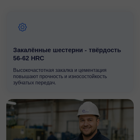
строгому контролю качества на всех этапах
производства, редуктор MR C2I 160 обеспечивает
стабильную работу и минимальные затраты на
техническое обслуживание, что делает его выгодным
выбором для промышленных предприятий и
строительных компаний.
Закалённые шестерни - твёрдость
56-62 HRC
Высокочастотная закалка и цементация
повышают прочность и износостойкость
зубчатых передач.