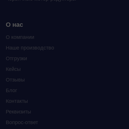
О нас
О компании
Наше производство
ChatApp
Отгрузки
online
Кейсы
Отзывы
Мессенджеры
Свяжитесь с нами через любой удобный
Блог
мессенджер!
Контакты
Реквизиты
Telegram
WhatsApp
Вопрос-ответ