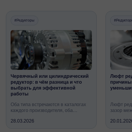
#Редукторы
#Редукто
Червячный или цилиндрический
Люфт ред
редуктор: в чём разница и что
причины,
выбрать для эффективной
уменьши
работы
Оба типа встречаются в каталогах
Люфт ред
каждого производителя, оба
зазор ме
снижают обороты и повышают
валом, ко
28.03.2026
20.01.202
крутящий момент, но устроены
вследств
принципиально по-разному, при
всех кине