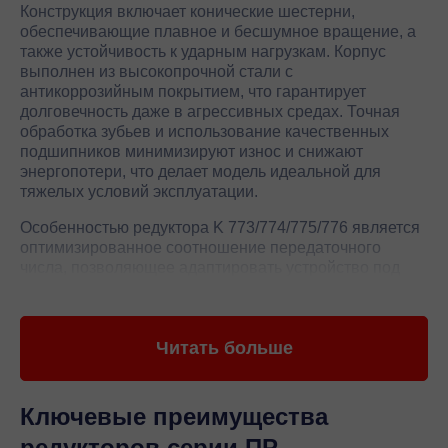
Конструкция включает конические шестерни,
обеспечивающие плавное и бесшумное вращение, а
также устойчивость к ударным нагрузкам. Корпус
выполнен из высокопрочной стали с
антикоррозийным покрытием, что гарантирует
долговечность даже в агрессивных средах. Точная
обработка зубьев и использование качественных
подшипников минимизируют износ и снижают
энергопотери, что делает модель идеальной для
тяжелых условий эксплуатации.
Особенностью редуктора K 773/774/775/776 является
оптимизированное соотношение передаточного
числа, позволяющее адаптировать устройство под
различные механизмы. Герметичный дизайн
предотвращает попадание загрязнений, а
сбалансированная конструкция снижает вибрации.
Читать больше
Производитель Yilmaz применяет строгий контроль
качества на каждом этапе производства, что
подтверждается международными сертификатами.
Редуктор соответствует требованиям промышленных
Ключевые преимущества
стандартов и обеспечивает стабильную работу в
редукторов серии ПР
широком диапазоне температур, что делает его