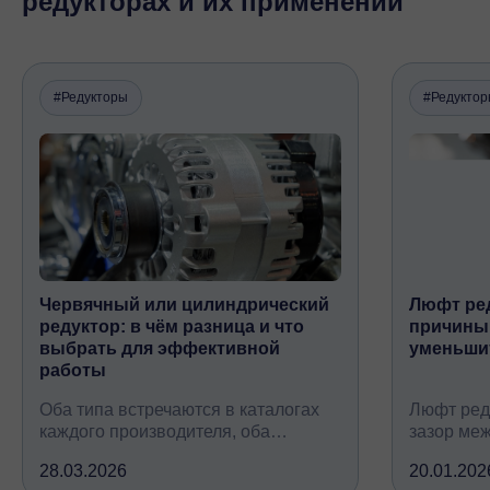
редукторах и их применении
#Редукторы
#Редукто
Червячный или цилиндрический
Люфт ред
редуктор: в чём разница и что
причины,
выбрать для эффективной
уменьши
работы
Оба типа встречаются в каталогах
Люфт ред
каждого производителя, оба
зазор ме
снижают обороты и повышают
валом, ко
28.03.2026
20.01.202
крутящий момент, но устроены
вследств