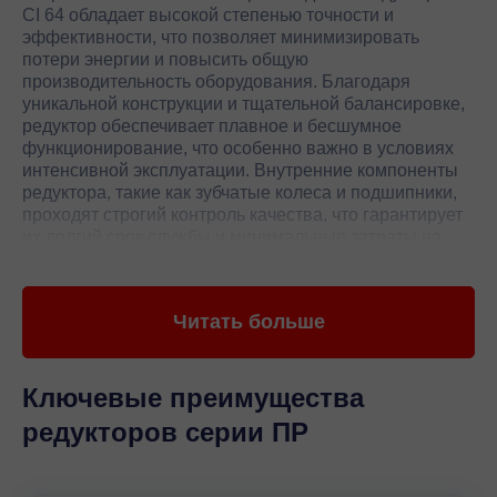
CI 64 обладает высокой степенью точности и
эффективности, что позволяет минимизировать
потери энергии и повысить общую
производительность оборудования. Благодаря
уникальной конструкции и тщательной балансировке,
редуктор обеспечивает плавное и бесшумное
функционирование, что особенно важно в условиях
интенсивной эксплуатации. Внутренние компоненты
редуктора, такие как зубчатые колеса и подшипники,
проходят строгий контроль качества, что гарантирует
их долгий срок службы и минимальные затраты на
обслуживание.
Редуктор MR CI 64 от Rossi идеально подходит для
Читать больше
применения в различных отраслях промышленности,
включая металлургию, горнодобывающую
промышленность, машиностроение и транспорт. Его
конструкция позволяет легко адаптировать редуктор
Ключевые преимущества
под специфические требования клиента, что делает
редукторов серии ПР
его универсальным решением для самых разных
задач. Высокий уровень защиты от внешних
воздействий и возможность работы в экстремальных