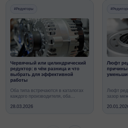
#Редукторы
#Редукто
Червячный или цилиндрический
Люфт ред
редуктор: в чём разница и что
причины,
выбрать для эффективной
уменьши
работы
Оба типа встречаются в каталогах
Люфт ред
каждого производителя, оба
зазор ме
снижают обороты и повышают
валом, ко
28.03.2026
20.01.202
крутящий момент, но устроены
вследств
принципиально по-разному, при
всех кине
этом решают одну и ту же задачу
зубчатых 
подшипни