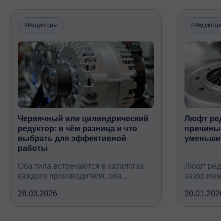
#Редукторы
#Редукто
Червячный или цилиндрический
Люфт ред
редуктор: в чём разница и что
причины,
выбрать для эффективной
уменьши
работы
Оба типа встречаются в каталогах
Люфт ред
каждого производителя, оба
зазор ме
снижают обороты и повышают
валом, ко
28.03.2026
20.01.202
крутящий момент, но устроены
вследств
принципиально по-разному, при
всех кине
этом решают одну и ту же задачу
зубчатых 