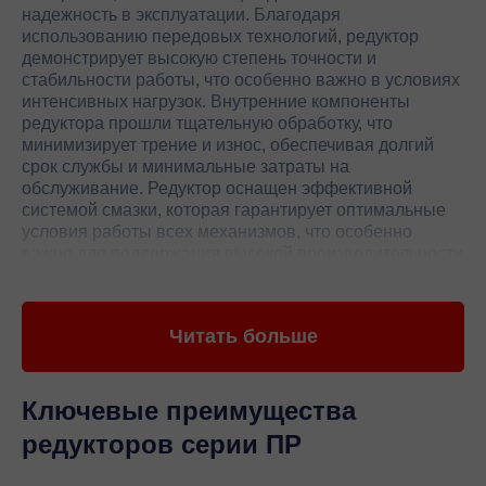
надежность в эксплуатации. Благодаря
использованию передовых технологий, редуктор
демонстрирует высокую степень точности и
стабильности работы, что особенно важно в условиях
интенсивных нагрузок. Внутренние компоненты
редуктора прошли тщательную обработку, что
минимизирует трение и износ, обеспечивая долгий
срок службы и минимальные затраты на
обслуживание. Редуктор оснащен эффективной
системой смазки, которая гарантирует оптимальные
условия работы всех механизмов, что особенно
важно для поддержания высокой производительности
и надежности.
Одним из ключевых преимуществ редуктора Bonfiglioli
Читать больше
является его способность работать в широком
диапазоне температур и условий эксплуатации, что
делает его универсальным решением для различных
отраслей. Высокий уровень защиты от пыли и влаги
Ключевые преимущества
обеспечивает стабильную работу даже в самых
редукторов серии ПР
сложных условиях. Редуктор легко интегрируется в
существующие системы, что позволяет значительно