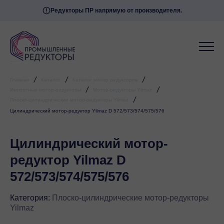
Редукторы ПР напрямую от производителя.
Мессенджеры
Свяжитесь с нами через любой удобный
мессенджер!
Telegram
WhatsApp
/
/
/
Главная
Каталог
Каталог мотор редукторов
/
/
Импортные мотор-редукторы
Мотор-редукторы Yilmaz
/
Плоско-цилиндрические мотор-редукторы Yilmaz
Цилиндрический мотор-редуктор Yilmaz D 572/573/574/575/576
Цилиндрический мотор-
редуктор Yilmaz D
572/573/574/575/576
Категория:
Плоско-цилиндрические мотор-редукторы
Yilmaz