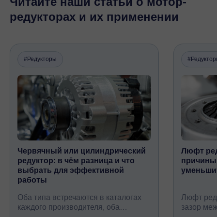
Читайте наши статьи о мотор-
редукторах и их применении
#Редукторы
#Редукто
Червячный или цилиндрический
Люфт ред
редуктор: в чём разница и что
причины,
выбрать для эффективной
уменьши
работы
Оба типа встречаются в каталогах
Люфт ред
каждого производителя, оба
зазор ме
снижают обороты и повышают
валом, ко