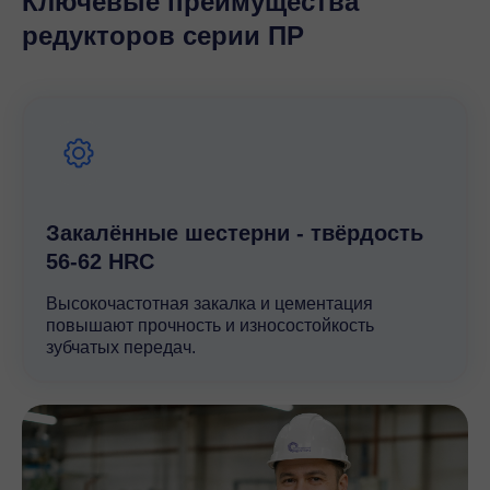
Ключевые преимущества
производства. Это позволяет изделию
редукторов серии ПР
соответствовать международным стандартам и
требованиям к надежности. Редуктор идеально
подходит для использования в тяжелой
промышленности, энергетике и машиностроении, где
критически важны точность и долговечность.
Закалённые шестерни - твёрдость
56-62 HRC
Высокочастотная закалка и цементация
повышают прочность и износостойкость
зубчатых передач.