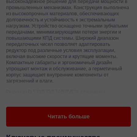
высоконадежное решение для передачи мощности в
промышленных механизмах. Конструкция выполнена
из высокопрочных материалов, обеспечивающих
долговечность и устойчивость к экстремальным
нагрузкам. Устройство оснащено точными зубчатыми
передачами, минимизирующими потери энергии и
повышающими КПД системы. Широкий диапазон
передаточных чисел позволяет адаптировать
редуктор под различные условия эксплуатации,
включая высокие скорости и крутящие моменты.
Компактные габариты и эргономичный дизайн
упрощают монтаж и обслуживание, а герметичный
корпус защищает внутренние компоненты от
загрязнений и влаги.
Редуктор D 572/573/574/575/576 отличается
прецизионной обработкой деталей, что гарантирует
плавность работы и снижение вибраций. Встроенная
система смазки обеспечивает стабильную работу
Читать больше
подшипников и шестерен, продлевая срок службы
агрегата. Производитель Yilmaz применяет
современные технологии изготовления, включая
термообработку и контроль качества на каждом этапе