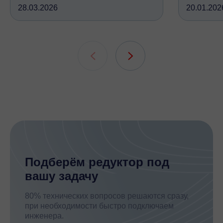
28.03.2026
20.01.202
крутящий момент, но устроены
вследств
принципиально по-разному, при
всех кине
этом решают одну и ту же задачу
зубчатых 
подшипни
шлицевых
Подберём редуктор под
вашу задачу
80% технических вопросов решаются сразу,
при необходимости быстро подключаем
инженера.