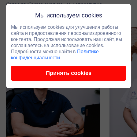
более глубокого анализа - мы оперативно
подключаем инженера.
Мы используем cookies
Мы используем cookies для улучшения работы
сайта и предоставления персонализированного
контента. Продолжая использовать наш сайт, вы
соглашаетесь на использование cookies.
Подробности можно найти в
Политике
конфиденциальности
.
Принять cookies