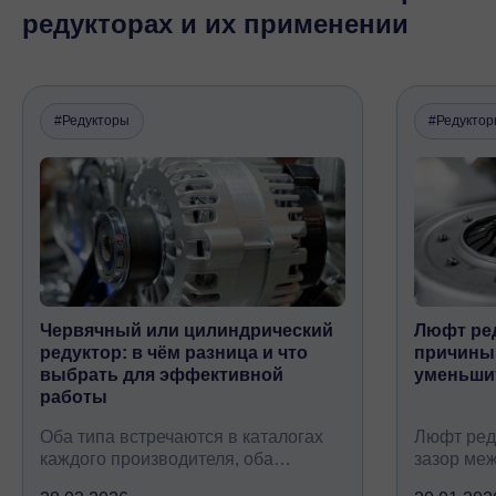
редукторах и их применении
#Редукторы
#Редукто
Червячный или цилиндрический
Люфт ред
редуктор: в чём разница и что
причины,
выбрать для эффективной
уменьши
работы
Оба типа встречаются в каталогах
Люфт ред
каждого производителя, оба
зазор ме
снижают обороты и повышают
валом, ко