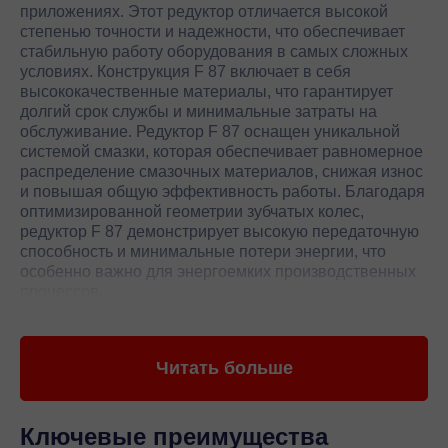
приложениях. Этот редуктор отличается высокой
степенью точности и надежности, что обеспечивает
стабильную работу оборудования в самых сложных
условиях. Конструкция F 87 включает в себя
высококачественные материалы, что гарантирует
долгий срок службы и минимальные затраты на
обслуживание. Редуктор F 87 оснащен уникальной
системой смазки, которая обеспечивает равномерное
распределение смазочных материалов, снижая износ
и повышая общую эффективность работы. Благодаря
оптимизированной геометрии зубчатых колес,
редуктор F 87 демонстрирует высокую передаточную
способность и минимальные потери энергии, что
особенно важно для энергоемких производственных
процессов.
Редуктор F 87 от Sew-Eurodrive (Германия) идеально
подходит для использования в различных отраслях
Читать больше
промышленности, включая металлургию,
машиностроение и химическую промышленность. Его
компактный дизайн и возможность интеграции с
различными типами приводов делают его
Ключевые преимущества
универсальным решением для автоматизации