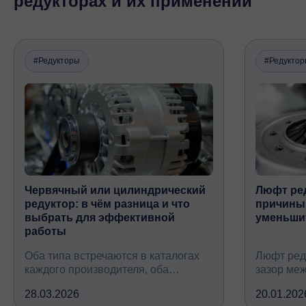
редукторах и их применении
#Редукторы
#Редукто
Червячный или цилиндрический
Люфт ред
редуктор: в чём разница и что
причины,
выбрать для эффективной
уменьши
работы
Оба типа встречаются в каталогах
Люфт ред
каждого производителя, оба
зазор ме
снижают обороты и повышают
валом, ко
28.03.2026
20.01.202
крутящий момент, но устроены
вследств