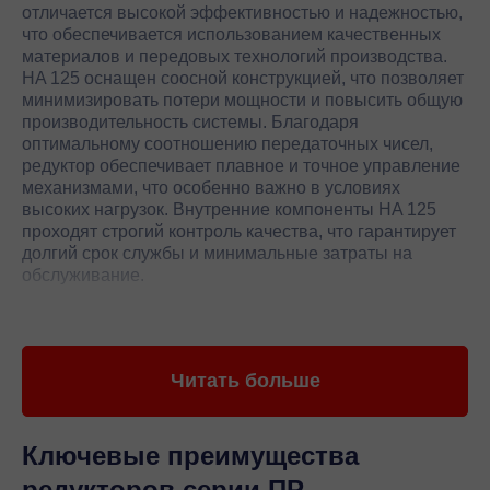
отличается высокой эффективностью и надежностью,
что обеспечивается использованием качественных
материалов и передовых технологий производства.
HA 125 оснащен соосной конструкцией, что позволяет
минимизировать потери мощности и повысить общую
производительность системы. Благодаря
оптимальному соотношению передаточных чисел,
редуктор обеспечивает плавное и точное управление
механизмами, что особенно важно в условиях
высоких нагрузок. Внутренние компоненты HA 125
проходят строгий контроль качества, что гарантирует
долгий срок службы и минимальные затраты на
обслуживание.
Редуктор HA 125 от Motovario также характеризуется
высокой степенью защиты от внешних воздействий,
что делает его идеальным выбором для эксплуатации
Читать больше
в агрессивных средах. Компактные размеры и легкий
вес позволяют легко интегрировать редуктор в
существующие системы без необходимости
значительных изменений. HA 125 поддерживает
Ключевые преимущества
широкий диапазон скоростей и моментов, что делает
редукторов серии ПР
его универсальным решением для различных