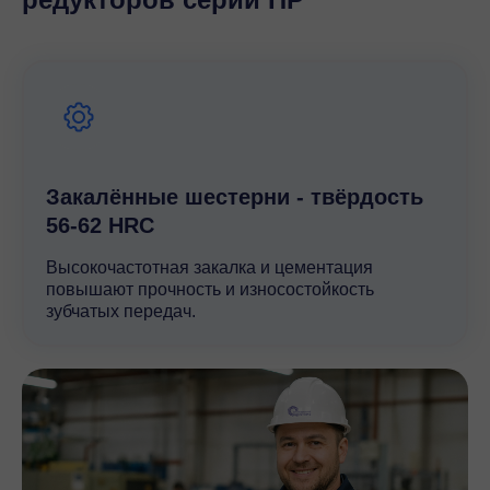
отраслей, включая машиностроение,
горнодобывающую промышленность и транспорт.
Высокое качество и технические характеристики
редуктора HA 125 обеспечивают стабильную работу
оборудования и снижают риск поломок, что в
конечном итоге повышает общую эффективность и
производительность производственных процессов.
Закалённые шестерни - твёрдость
56-62 HRC
Высокочастотная закалка и цементация
повышают прочность и износостойкость
зубчатых передач.