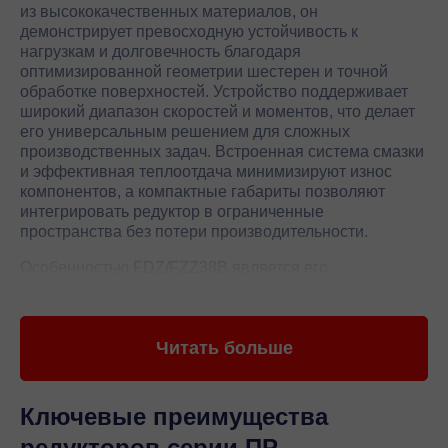
из высококачественных материалов, он
демонстрирует превосходную устойчивость к
нагрузкам и долговечность благодаря
оптимизированной геометрии шестерен и точной
обработке поверхностей. Устройство поддерживает
широкий диапазон скоростей и моментов, что делает
его универсальным решением для сложных
производственных задач. Встроенная система смазки
и эффективная теплоотдача минимизируют износ
компонентов, а компактные габариты позволяют
интегрировать редуктор в ограниченные
пространства без потери производительности.
Особенностью FDZ/FZZ38B является его
адаптивность к различным условиям эксплуатации,
включая вибрационные нагрузки и перепады
температур. Производитель Siemens гарантирует
Читать больше
соответствие международным стандартам качества,
что подтверждается сертификатами и многолетним
опытом применения в критически важных отраслях.
Редуктор оснащен модульной конструкцией,
Ключевые преимущества
упрощающей обслуживание и замену отдельных
редукторов серии ПР
элементов. Высокий КПД и минимальный уровень