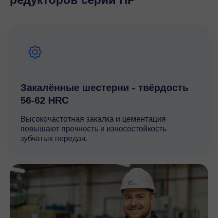
шума делают его идеальным выбором для
автоматизированных линий и энергоемких установок,
где требуется сочетание надежности и
эффективности.
Закалённые шестерни - твёрдость
56-62 HRC
Высокочастотная закалка и цементация
повышают прочность и износостойкость
зубчатых передач.